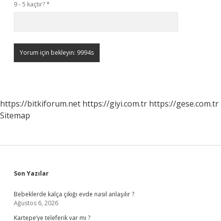
9 - 5 kaçtır?
*
https://bitkiforum.net
https://giyi.com.tr
https://gese.com.tr
Sitemap
Sidebar
Son Yazılar
Bebeklerde kalça çıkığı evde nasıl anlaşılır ?
Ağustos 6, 2026
Kartepe’ye teleferik var mı ?