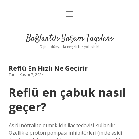
menüyü
Anasayfa
aç
Gizlilik Politikası
Bağlantılı Yaşam Tüyoları
Yasal Uyarı
Dijital dünyada neşeli bir yolculuk!
Hakkımızda
Reflü En Hızlı Ne Geçirir
Tarih: Kasım 7, 2024
Reflü en çabuk nasıl
geçer?
Asidi nötralize etmek için ilaç tedavisi kullanılır.
Özellikle proton pompası inhibitörleri (mide asidi