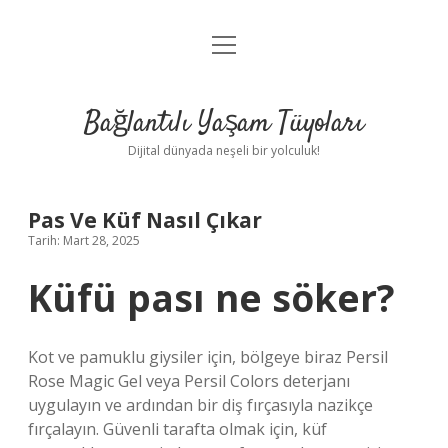
menüyü
Anasayfa
aç
Gizlilik Politikası
Bağlantılı Yaşam Tüyoları
Yasal Uyarı
Dijital dünyada neşeli bir yolculuk!
Hakkımızda
Pas Ve Küf Nasıl Çıkar
Tarih: Mart 28, 2025
Küfü pası ne söker?
Kot ve pamuklu giysiler için, bölgeye biraz Persil
Rose Magic Gel veya Persil Colors deterjanı
uygulayın ve ardından bir diş fırçasıyla nazikçe
fırçalayın. Güvenli tarafta olmak için, küf