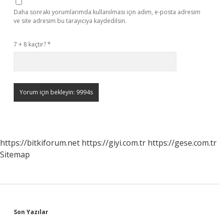
Daha sonraki yorumlarımda kullanılması için adım, e-posta adresim
ve site adresim bu tarayıcıya kaydedilsin.
7 + 8 kaçtır?
*
https://bitkiforum.net
https://giyi.com.tr
https://gese.com.tr
Sitemap
Sidebar
Son Yazılar