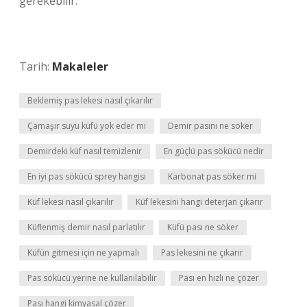
gerekebilir.
Tarih:
Makaleler
Beklemiş pas lekesi nasıl çıkarılır
Çamaşır suyu küfü yok eder mi
Demir pasını ne söker
Demirdeki küf nasıl temizlenir
En güçlü pas sökücü nedir
En iyi pas sökücü sprey hangisi
Karbonat pas söker mi
Küf lekesi nasıl çıkarılır
Küf lekesini hangi deterjan çıkarır
Küflenmiş demir nasıl parlatılır
Küfü pası ne söker
Küfün gitmesi için ne yapmalı
Pas lekesini ne çıkarır
Pas sökücü yerine ne kullanılabilir
Pası en hızlı ne çözer
Pası hangi kimyasal çözer