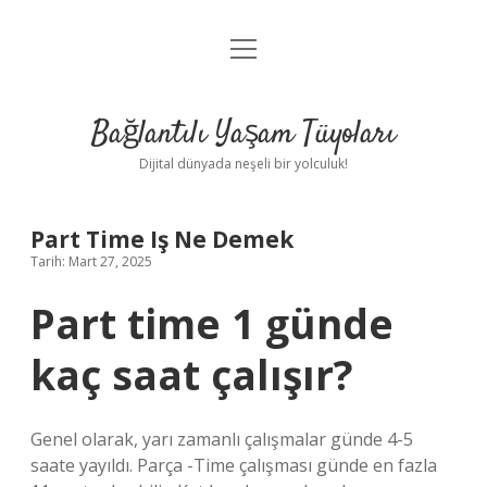
menüyü
Anasayfa
aç
Gizlilik Politikası
Bağlantılı Yaşam Tüyoları
Yasal Uyarı
Dijital dünyada neşeli bir yolculuk!
Hakkımızda
Part Time Iş Ne Demek
Tarih: Mart 27, 2025
Part time 1 günde
kaç saat çalışır?
Genel olarak, yarı zamanlı çalışmalar günde 4-5
saate yayıldı. Parça -Time çalışması günde en fazla