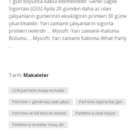
1 gün boyunca kabul edilmektedir. Genel Sağlık
Sigortası (GSS) Ayda 20 günden daha az olan
çalışanların günlerinin eksikliğinin primleri 30 güne
çıkarılmalıdır. Yarı zamanlı çalışanların sigorta
primleri nelerdir … Mysoft ›Yarı zamanlı-Kalisma
Bölümü … Mysoft› Yarı zamanlı Kalisma-What Party
…
Tarih:
Makaleler
LCW part time maaşı ne kadar
Part time 1 günde kaç saat çalışır
Part time sigorta kaç gün
Part time ve full time ne demek
Parttime iş nasıl oluyor
Parttime iş ne kadar maaş alır