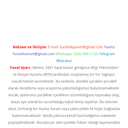
ltonbet x
Reklam ve İletişim:
E-mail:
backlinkpaneli@gmail.com
Teams:
forumhizmeti@gmail.com
Whatsapp: 0262 606 0 726
Telegram:
@karabul
Yasal Uyarı:
Sitemiz, 5651 Sayılı Kanun gereğince Bilgi Teknolojileri
ve İletişim Kurumu (BTK) tarafından onaylanmış bir Yer Sağlayıcı
olarak hizmet vermektedir. Bu nedenle, sitedeki içerikleri proaktif
olarak denetleme veya araştırma yükümlülüğümüz bulunmamaktadır.
Ancak, üyelerimiz yazdıkları içeriklerin sorumluluğunu taşımakta olup,
siteye üye olarak bu sorumluluğu kabul etmiş sayılırlar. Bu internet
sitesi, herhangi bir marka, kurum veya şahıs şirketi ile hiçbir bağlantısı
bulunmamaktadır. Sitede yalnızca kendi hazırladığımız makaleler
paylaşılmaktadır. Burada yer alan içerikler haber niteliği taşımamakta