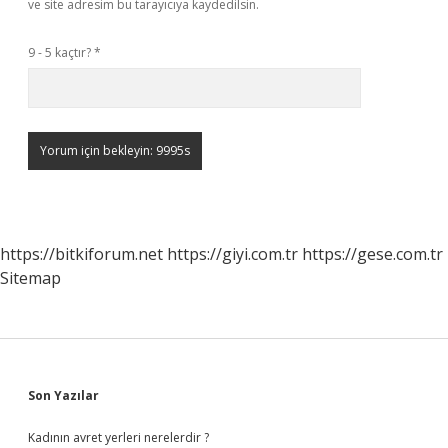
ve site adresim bu tarayıcıya kaydedilsin.
9 - 5 kaçtır?
*
https://bitkiforum.net
https://giyi.com.tr
https://gese.com.tr
Sitemap
Sidebar
Son Yazılar
Kadının avret yerleri nerelerdir ?