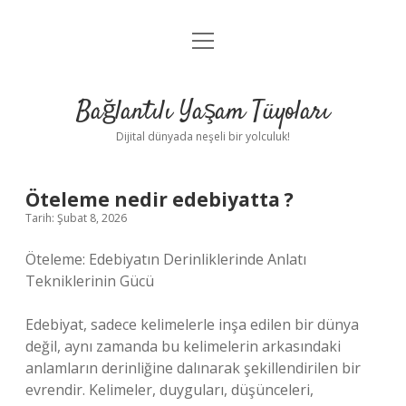
menüyü
Anasayfa
aç
Gizlilik Politikası
Bağlantılı Yaşam Tüyoları
Yasal Uyarı
Dijital dünyada neşeli bir yolculuk!
Hakkımızda
Öteleme nedir edebiyatta ?
Tarih: Şubat 8, 2026
Öteleme: Edebiyatın Derinliklerinde Anlatı
Tekniklerinin Gücü
Edebiyat, sadece kelimelerle inşa edilen bir dünya
değil, aynı zamanda bu kelimelerin arkasındaki
anlamların derinliğine dalınarak şekillendirilen bir
evrendir. Kelimeler, duyguları, düşünceleri,