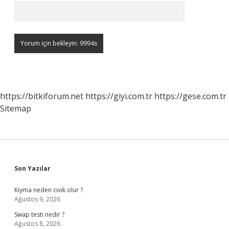
https://bitkiforum.net
https://giyi.com.tr
https://gese.com.tr
Sitemap
Sidebar
Son Yazılar
Kıyma neden cıvık olur ?
Ağustos 9, 2026
Swap testi nedir ?
Ağustos 8, 2026