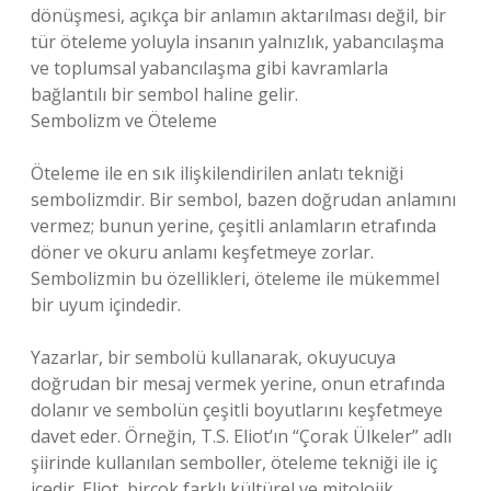
dönüşmesi, açıkça bir anlamın aktarılması değil, bir
tür öteleme yoluyla insanın yalnızlık, yabancılaşma
ve toplumsal yabancılaşma gibi kavramlarla
bağlantılı bir sembol haline gelir.
Sembolizm ve Öteleme
Öteleme ile en sık ilişkilendirilen anlatı tekniği
sembolizmdir. Bir sembol, bazen doğrudan anlamını
vermez; bunun yerine, çeşitli anlamların etrafında
döner ve okuru anlamı keşfetmeye zorlar.
Sembolizmin bu özellikleri, öteleme ile mükemmel
bir uyum içindedir.
Yazarlar, bir sembolü kullanarak, okuyucuya
doğrudan bir mesaj vermek yerine, onun etrafında
dolanır ve sembolün çeşitli boyutlarını keşfetmeye
davet eder. Örneğin, T.S. Eliot’ın “Çorak Ülkeler” adlı
şiirinde kullanılan semboller, öteleme tekniği ile iç
içedir. Eliot, birçok farklı kültürel ve mitolojik