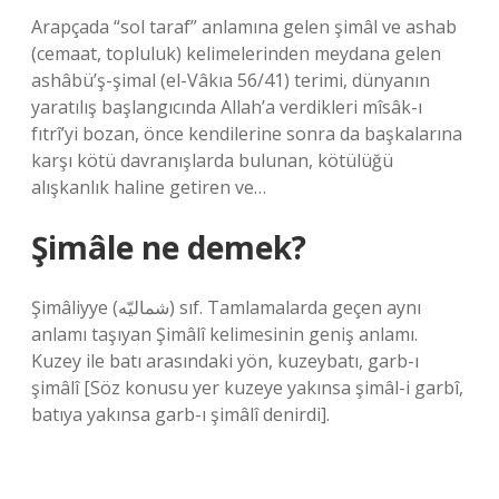
Arapçada “sol taraf” anlamına gelen şimâl ve ashab
(cemaat, topluluk) kelimelerinden meydana gelen
ashâbü’ş-şimal (el-Vâkıa 56/41) terimi, dünyanın
yaratılış başlangıcında Allah’a verdikleri mîsâk-ı
fıtrî’yi bozan, önce kendilerine sonra da başkalarına
karşı kötü davranışlarda bulunan, kötülüğü
alışkanlık haline getiren ve…
Şimâle ne demek?
Şimâliyye (ﺷﻤﺎﻟﻴّﻪ) sıf. Tamlamalarda geçen aynı
anlamı taşıyan Şimâlî kelimesinin geniş anlamı.
Kuzey ile batı arasındaki yön, kuzeybatı, garb-ı
şimâlî [Söz konusu yer kuzeye yakınsa şimâl-i garbî,
batıya yakınsa garb-ı şimâlî denirdi].