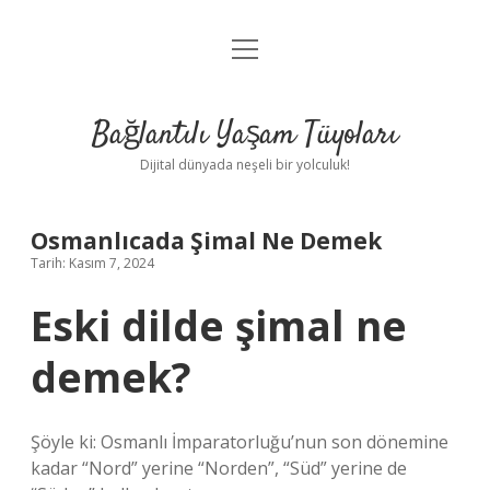
menüyü
Anasayfa
aç
Gizlilik Politikası
Bağlantılı Yaşam Tüyoları
Yasal Uyarı
Dijital dünyada neşeli bir yolculuk!
Hakkımızda
Osmanlıcada Şimal Ne Demek
Tarih: Kasım 7, 2024
Eski dilde şimal ne
demek?
Şöyle ki: Osmanlı İmparatorluğu’nun son dönemine
kadar “Nord” yerine “Norden”, “Süd” yerine de