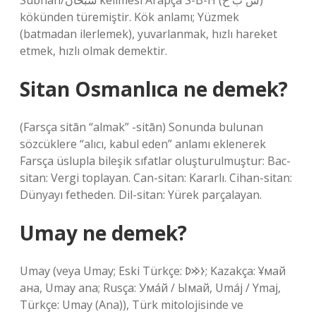
Subhan/سبحان kelimesi Arapça S-B-H (س ب ح)
kökünden türemiştir. Kök anlamı; Yüzmek
(batmadan ilerlemek), yuvarlanmak, hızlı hareket
etmek, hızlı olmak demektir.
Sitan Osmanlıca ne demek?
(Farsça sitān “almak” -sitān) Sonunda bulunan
sözcüklere “alıcı, kabul eden” anlamı eklenerek
Farsça üslupla bileşik sıfatlar oluşturulmuştur: Bac-
sitan: Vergi toplayan. Can-sitan: Kararlı. Cihan-sitan:
Dünyayı fetheden. Dil-sitan: Yürek parçalayan.
Umay ne demek?
Umay (veya Umay; Eski Türkçe: 𐰆𐰢𐰖; Kazakça: Ұмай
aна, Umay ana; Rusça: Ума́й / Ымай, Umáj / Ymaj,
Türkçe: Umay (Ana)), Türk mitolojisinde ve