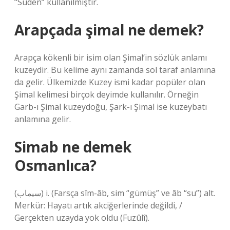
“Süden” kullanılmıştır.
Arapçada şimal ne demek?
Arapça kökenli bir isim olan Şimal’in sözlük anlamı
kuzeydir. Bu kelime aynı zamanda sol taraf anlamına
da gelir. Ülkemizde Kuzey ismi kadar popüler olan
Şimal kelimesi birçok deyimde kullanılır. Örneğin
Garb-ı Şimal kuzeydoğu, Şark-ı Şimal ise kuzeybatı
anlamına gelir.
Simab ne demek
Osmanlıca?
(ﺳﻴﻤﺎﺏ) i. (Farsça sīm-āb, sіm “gümüş” ve āb “su”) alt.
Merkür: Hayatı artık akciğerlerinde değildi, /
Gerçekten uzayda yok oldu (Fuzûlî).