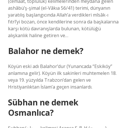
(cemaat, topluluk) kelimelerinden meydana gelen
ashâbü’ş-şimal (el-Vâkıa 56/41) terimi, dünyanın
yaratılış başlangıcında Allah’a verdikleri mîsâk-ı
fıtrî’yi bozan, önce kendilerine sonra da başkalarına
karşı kötü davranışlarda bulunan, kötülüğü
alışkanlık haline getiren ve…
Balahor ne demek?
Köyün eski adı Balahor’dur (Yunancada “Eskiköy”
anlamına gelir). Köyün ilk sakinleri muhtemelen 18.
veya 19. yüzyılda Trabzon’dan gelen ve
Hristiyanlıktan İslam’a geçen insanlardı.
Sübhan ne demek
Osmanlıca?