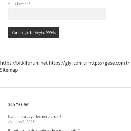
5 + 3 kaçtır?
*
https://bitkiforum.net
https://giyi.com.tr
https://gese.com.tr
Sitemap
Sidebar
Son Yazılar
Kadının avret yerleri nerelerdir ?
Ağustos 7, 2026
Bebeklerde kalça çıkığı evde nasıl anlaşılır ?