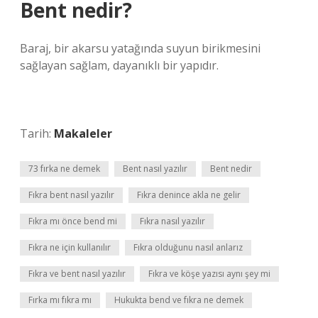
Bent nedir?
Baraj, bir akarsu yatağında suyun birikmesini
sağlayan sağlam, dayanıklı bir yapıdır.
Tarih:
Makaleler
73 fırka ne demek
Bent nasıl yazılır
Bent nedir
Fıkra bent nasıl yazılır
Fıkra denince akla ne gelir
Fıkra mı önce bend mi
Fıkra nasıl yazılır
Fıkra ne için kullanılır
Fıkra olduğunu nasıl anlarız
Fıkra ve bent nasıl yazılır
Fıkra ve köşe yazısı aynı şey mi
Fırka mı fıkra mı
Hukukta bend ve fıkra ne demek