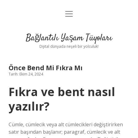
menüyü
Anasayfa
aç
Gizlilik Politikası
Bağlantılı Yaşam Tüyoları
Yasal Uyarı
Dijital dünyada neşeli bir yolculuk!
Hakkımızda
Önce Bend Mi Fıkra Mı
Tarih: Ekim 24, 2024
Fıkra ve bent nasıl
yazılır?
Cümle, cümlecik veya alt cümlecikleri değiştirirken
satır başından başlanır; paragraf, cümlecik ve alt