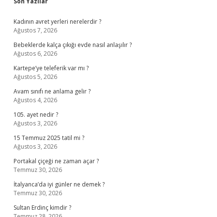
Sidebar
Son Yazılar
Kadının avret yerleri nerelerdir ?
Ağustos 7, 2026
Bebeklerde kalça çıkığı evde nasıl anlaşılır ?
Ağustos 6, 2026
Kartepe’ye teleferik var mı ?
Ağustos 5, 2026
Avam sınıfı ne anlama gelir ?
Ağustos 4, 2026
105. ayet nedir ?
Ağustos 3, 2026
15 Temmuz 2025 tatil mi ?
Ağustos 3, 2026
Portakal çiçeği ne zaman açar ?
Temmuz 30, 2026
İtalyanca’da iyi günler ne demek ?
Temmuz 30, 2026
Sultan Erdinç kimdir ?
Temmuz 28, 2026