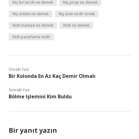
Niş bir tercih ne demek
Niş proje ne demek
Niş üretim ne demek
Niş ürün nedir örnek
Nish markası ne demek
Nish ne demek
Nish pazarlama nedir
Önceki Yazı
Bir Kolonda En Az Kaç Demir Olmalı
Sonraki Yazı
Bölme Işlemini Kim Buldu
Bir yanıt yazın