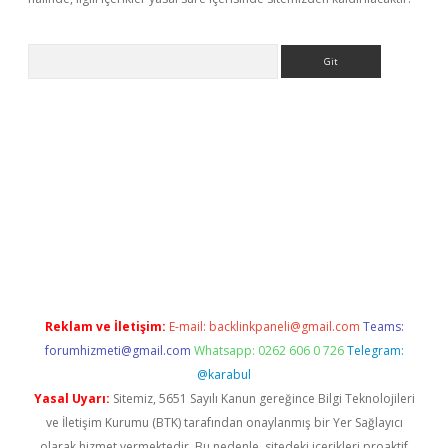
Arama
 x
Reklam ve İletişim:
E-mail:
backlinkpaneli@gmail.com
Teams:
forumhizmeti@gmail.com
Whatsapp: 0262 606 0 726
Telegram:
@karabul
Yasal Uyarı:
Sitemiz, 5651 Sayılı Kanun gereğince Bilgi Teknolojileri
ve İletişim Kurumu (BTK) tarafından onaylanmış bir Yer Sağlayıcı
olarak hizmet vermektedir. Bu nedenle, sitedeki içerikleri proaktif