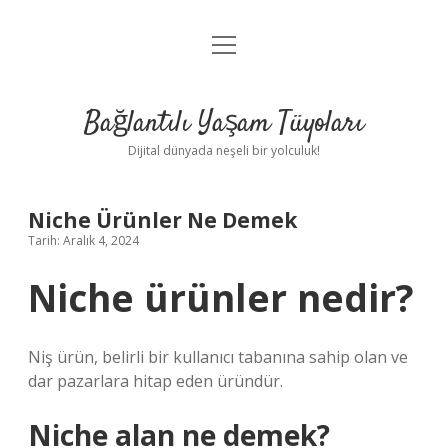
menüyü
Anasayfa
aç
Gizlilik Politikası
Bağlantılı Yaşam Tüyoları
Yasal Uyarı
Dijital dünyada neşeli bir yolculuk!
Hakkımızda
Niche Ürünler Ne Demek
Tarih: Aralık 4, 2024
Niche ürünler nedir?
Niş ürün, belirli bir kullanıcı tabanına sahip olan ve
dar pazarlara hitap eden üründür.
Niche alan ne demek?