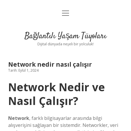
menüyü
Anasayfa
aç
Gizlilik Politikası
Bağlantılı Yaşam Tüyoları
Yasal Uyarı
Dijital dünyada neşeli bir yolculuk!
Hakkımızda
Network nedir nasıl çalışır
Tarih: Eylül 1, 2024
Network Nedir ve
Nasıl Çalışır?
Network
, farklı bilgisayarlar arasında bilgi
alışverişini sağlayan bir sistemdir. Networkler, veri