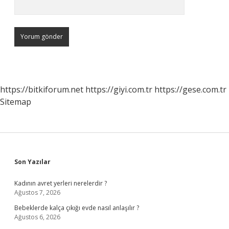
https://bitkiforum.net
https://giyi.com.tr
https://gese.com.tr
Sitemap
Sidebar
Son Yazılar
Kadının avret yerleri nerelerdir ?
Ağustos 7, 2026
Bebeklerde kalça çıkığı evde nasıl anlaşılır ?
Ağustos 6, 2026