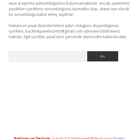
veya araştırma yükümlülüğümüz bulunmamaktadır. Ancak, üyelerimiz
yazdıkları içeriklerin sorumluluğunu taşımakta olup, siteye üye olarak
bu sorumluluğu kabul etmiş sayılırlar.
Hukuka ve yasal düzenlemelere aykırı olduğunu düşündüğünüz
içerikleri,
backlinkpanelicomtr@gmail.com
adresine bildirmeniz
halinde, ilgili içerikler yasal süre içerisinde sitemizden kaldırılacaktır.
Arama
et x
Reklam ve İletişim:
E-mail:
backlinkpaneli@gmail.com
Teams: