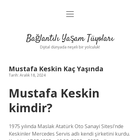
menüyü
Anasayfa
aç
Gizlilik Politikası
Bağlantılı Yaşam Tüyoları
Yasal Uyarı
Dijital dünyada neşeli bir yolculuk!
Hakkımızda
Mustafa Keskin Kaç Yaşında
Tarih: Aralık 18, 2024
Mustafa Keskin
kimdir?
1975 yılında Maslak Atatürk Oto Sanayi Sitesi’nde
Keskinler Mercedes Servis adlı kendi şirketini kurdu.