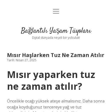
menüyü
Anasayfa
aç
Gizlilik Politikası
Bağlantılı Yaşam Tüyoları
Yasal Uyarı
Dijital dünyada neşeli bir yolculuk!
Hakkımızda
Mısır Haşlarken Tuz Ne Zaman Atılır
Tarih: Nisan 27, 2025
Mısır yaparken tuz
ne zaman atılır?
Öncelikle ocağı yüksek ateşe almalısınız. Daha sonra
ocağa koyduğunuz tencereye yağ ve tuz