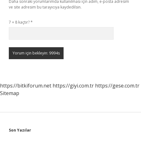
Daha sonraki yorumlarımda kullanılması için adım, e-posta adresim
ve site adresim bu tarayıcıya kaydedilsin.
7 + 8 kaçtır?
*
https://bitkiforum.net
https://giyi.com.tr
https://gese.com.tr
Sitemap
Sidebar
Son Yazılar