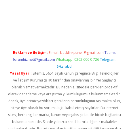
iltonbet x
Reklam ve İletişim:
E-mail:
backlinkpaneli@gmail.com
Teams:
forumhizmeti@gmail.com
Whatsapp: 0262 606 0 726
Telegram:
@karabul
Yasal Uyarı:
Sitemiz, 5651 Sayılı Kanun gereğince Bilgi Teknolojileri
ve İletişim Kurumu (BTK) tarafından onaylanmış bir Yer Sağlayıcı
olarak hizmet vermektedir. Bu nedenle, sitedeki içerikleri proaktif
olarak denetleme veya araştırma yükümlülüğümüz bulunmamaktadır.
Ancak, üyelerimiz yazdıkları içeriklerin sorumluluğunu taşımakta olup,
siteye üye olarak bu sorumluluğu kabul etmiş sayılırlar. Bu internet
sitesi, herhangi bir marka, kurum veya şahıs şirketi ile hiçbir bağlantısı
bulunmamaktadır. Sitede yalnızca kendi hazırladığımız makaleler
paylaşılmaktadır. Burada yer alan içerikler haber niteliği taşımamakta