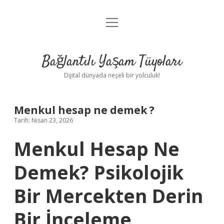
menüyü
Anasayfa
aç
Gizlilik Politikası
Bağlantılı Yaşam Tüyoları
Yasal Uyarı
Dijital dünyada neşeli bir yolculuk!
Hakkımızda
Menkul hesap ne demek ?
Tarih: Nisan 23, 2026
Menkul Hesap Ne
Demek? Psikolojik
Bir Mercekten Derin
Bir İnceleme