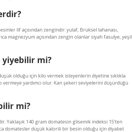
erdir?
sinler lif açısından zengindir: yulaf, Brüksel lahanası,
rıca magnezyum açısından zengin olanlar siyah fasulye, yeşil
 yiyebilir mi?
i düşük olduğu için kilo vermek isteyenlerin diyetine sıklıkla
e kilo vermeye yardımcı olur. Kan şekeri seviyelerini düşürdüğü
ilir mi?
ir. Yaklaşık 140 gram domatesin glisemik indeksi 15’ten
rıca domatesler düşük kalorili bir besin olduğu için diyabet