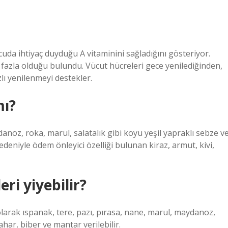
da ihtiyaç duyduğu A vitaminini sağladığını gösteriyor.
a fazla olduğu bulundu. Vücut hücreleri gece yenilediğinden,
zlı yenilenmeyi destekler.
mı?
noz, roka, marul, salatalık gibi koyu yeşil yapraklı sebze v
edeniyle ödem önleyici özelliği bulunan kiraz, armut, kivi,
ri yiyebilir?
olarak ıspanak, tere, pazı, pırasa, nane, marul, maydanoz,
har, biber ve mantar verilebilir.