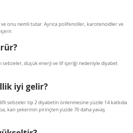
e onu nemli tutar. Ayrıca polifenoller, karotenoidler ve
içerir.
ürür?
 sebzeler, düşük enerji ve lif içeriği nedeniyle diyabet
.
ik iyi gelir?
lifli sebzeler tip 2 diyabetin önlenmesine yüzde 14 katkıda
pa, kan şekerinin pirinçten yüzde 70 daha yavaş
yükseltir?