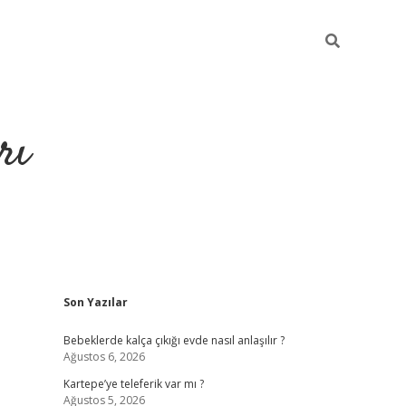
rı
Sidebar
Son Yazılar
hiltonbet x
Bebeklerde kalça çıkığı evde nasıl anlaşılır ?
Ağustos 6, 2026
Kartepe’ye teleferik var mı ?
Ağustos 5, 2026