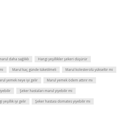
arul daha sağlıklı
Hangi yeşillikler şekeri düşürür
 mi
Marul kaç günde tüketilmeli
Marul kolesterolü yükseltir mi
rul yemek neye iyi gelir
Marul yemek ödem attırır mı
yebilir
Şeker hastaları marul yiyebilir mi
yeşillik iyi gelir
Şeker hastası domates yiyebilir mi