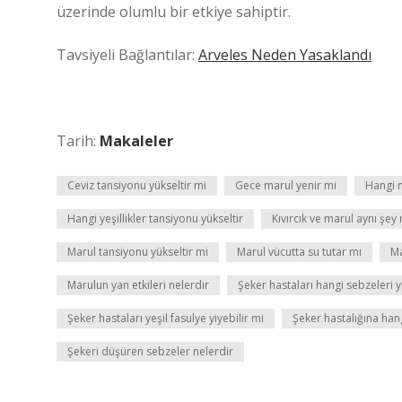
üzerinde olumlu bir etkiye sahiptir.
Tavsiyeli Bağlantılar:
Arveles Neden Yasaklandı
Tarih:
Makaleler
Ceviz tansiyonu yükseltir mi
Gece marul yenir mi
Hangi m
Hangi yeşillikler tansiyonu yükseltir
Kıvırcık ve marul aynı şey
Marul tansiyonu yükseltir mi
Marul vücutta su tutar mı
Ma
Marulun yan etkileri nelerdir
Şeker hastaları hangi sebzeleri yi
Şeker hastaları yeşil fasulye yiyebilir mi
Şeker hastalığına hangi 
Şekeri düşüren sebzeler nelerdir