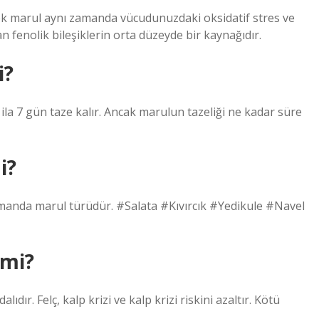
rek marul aynı zamanda vücudunuzdaki oksidatif stres ve
n fenolik bileşiklerin orta düzeyde bir kaynağıdır.
i?
la 7 gün taze kalır. Ancak marulun tazeliği ne kadar süre
i?
 zamanda marul türüdür. #Salata #Kıvırcık #Yedikule #Navel
 mi?
ıdır. Felç, kalp krizi ve kalp krizi riskini azaltır. Kötü