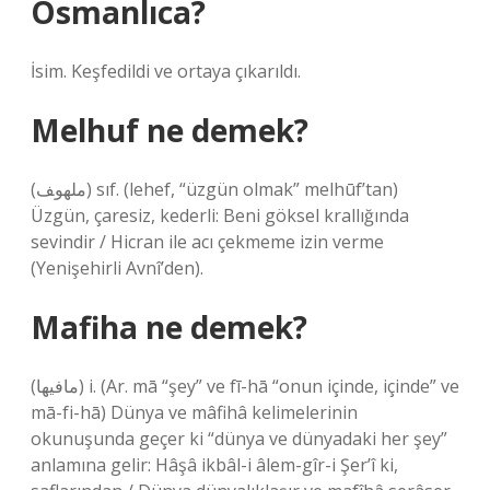
Osmanlıca?
İsim. Keşfedildi ve ortaya çıkarıldı.
Melhuf ne demek?
(ﻣﻠﻬﻮﻒ) sıf. (lehef, “üzgün olmak” melhūf’tan)
Üzgün, çaresiz, kederli: Beni göksel krallığında
sevindir / Hicran ile acı çekmeme izin verme
(Yenişehirli Avnî’den).
Mafiha ne demek?
(ﻣﺎﻓﻴﻬﺎ) i. (Ar. mā “şey” ve fī-hā “onun içinde, içinde” ve
mā-fі-hā) Dünya ve mâfihâ kelimelerinin
okunuşunda geçer ki “dünya ve dünyadaki her şey”
anlamına gelir: Hâşâ ikbâl-i âlem-gîr-i Şer’î ki,