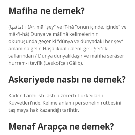
Mafiha ne demek?
(ﻣﺎﻓﻴﻬﺎ) i. (Ar. mā “şey” ve fī-hā “onun içinde, içinde” ve
mā-fі-hā) Dünya ve mâfihâ kelimelerinin
okunuşunda geçer ki “dünya ve dünyadaki her şey”
anlamına gelir: Hâşâ ikbâl-i âlem-gîr-i Şer’î ki,
saflarından / Dünya dünyalıklaşır ve mafîhâ serâser
hurrem-i tevfîk (Leskofçalı Gālib).
Askeriyede nasbı ne demek?
Kader Tarihi. sb.-asb.-uzm.erb Türk Silahlı
Kuvvetleri’nde. Kelime anlamı personelin rütbesini
taşımaya hak kazandığı tarihtir.
Menaf Arapça ne demek?