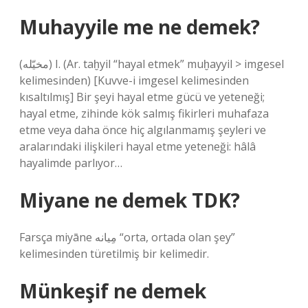
Muhayyile me ne demek?
(ﻣﺨﻴّﻠﻪ) I. (Ar. taḫyіl “hayal etmek” muḫayyil > imgesel
kelimesinden) [Kuvve-i imgesel kelimesinden
kısaltılmış] Bir şeyi hayal etme gücü ve yeteneği;
hayal etme, zihinde kök salmış fikirleri muhafaza
etme veya daha önce hiç algılanmamış şeyleri ve
aralarındaki ilişkileri hayal etme yeteneği: hâlâ
hayalimde parlıyor…
Miyane ne demek TDK?
Farsça miyāne مِیانه “orta, ortada olan şey”
kelimesinden türetilmiş bir kelimedir.
Münkeşif ne demek