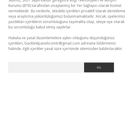
Sitemiz, 5651 Sayılı Kanun gereğince Bilgi Teknolojileri ve İletişim
Kurumu (BTK) tarafından onaylanmış bir Yer Sağlayıcı olarak hizmet
vermektedir. Bu nedenle, sitedeki içerikleri proaktif olarak denetleme
veya araştırma yükümlülüğümüz bulunmamaktadır. Ancak, üyelerimiz
yazdıkları içeriklerin sorumluluğunu taşımakta olup, siteye üye olarak
bu sorumluluğu kabul etmiş sayılırlar.
Hukuka ve yasal düzenlemelere aykırı olduğunu düşündüğünüz
içerikleri,
backlinkpanelicomtr@gmail.com
adresine bildirmeniz
halinde, ilgili içerikler yasal süre içerisinde sitemizden kaldırılacaktır.
Arama
et x