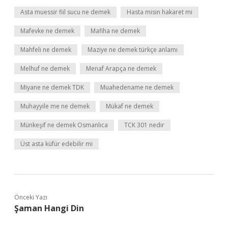
Asta muessir fiil sucu ne demek
Hasta misin hakaret mi
Mafevke ne demek
Mafiha ne demek
Mahfeli ne demek
Maziye ne demek türkçe anlamı
Melhuf ne demek
Menaf Arapça ne demek
Miyane ne demek TDK
Muahedename ne demek
Muhayyile me ne demek
Mükaf ne demek
Münkeşif ne demek Osmanlıca
TCK 301 nedir
Üst asta küfür edebilir mi
Önceki Yazı
Şaman Hangi Din