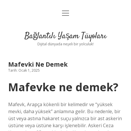
menüyü
Anasayfa
aç
Gizlilik Politikası
Bağlantılı Yaşam Tüyoları
Yasal Uyarı
Dijital dünyada neşeli bir yolculuk!
Hakkımızda
Mafevki Ne Demek
Tarih: Ocak 1, 2025
Mafevke ne demek?
Mafevk, Arapça kökenli bir kelimedir ve “yüksek
mevki, daha yüksek” anlamına gelir. Bu nedenle, bir
üst veya astına hakaret suçu yalnızca bir ast askerin
üstüne veya üstüne karşı işlenebilir. Askeri Ceza