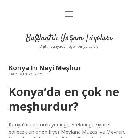
menüyü
Anasayfa
aç
Gizlilik Politikası
Bağlantılı Yaşam Tüyoları
Yasal Uyarı
Dijital dünyada neşeli bir yolculuk!
Hakkımızda
Konya In Neyi Meşhur
Tarih: Mart 24, 2025
Konya’da en çok ne
meşhurdur?
Konya’nın en ünlü yemeği, et ekmeği, ziyaret
edilecek en önemli yer Mevlana Müzesi ve Mevren.