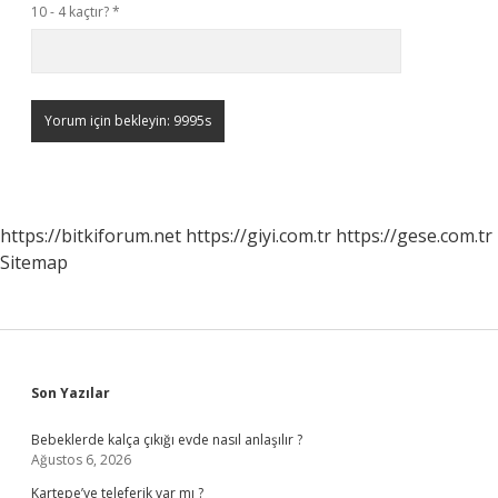
10 - 4 kaçtır?
*
https://bitkiforum.net
https://giyi.com.tr
https://gese.com.tr
Sitemap
Sidebar
Son Yazılar
Bebeklerde kalça çıkığı evde nasıl anlaşılır ?
Ağustos 6, 2026
Kartepe’ye teleferik var mı ?