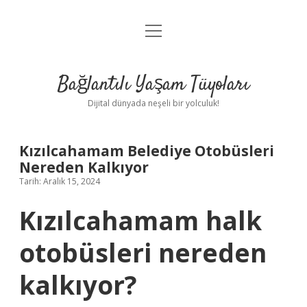
menüyü
Anasayfa
aç
Gizlilik Politikası
Bağlantılı Yaşam Tüyoları
Yasal Uyarı
Dijital dünyada neşeli bir yolculuk!
Hakkımızda
Kızılcahamam Belediye Otobüsleri
Nereden Kalkıyor
Tarih: Aralık 15, 2024
Kızılcahamam halk
otobüsleri nereden
kalkıyor?