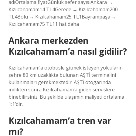
adıOrtalama fiyatGünlük sefer sayısıAnkara →
Kızılcahamam14 TL4Gerede → Kızılcahamam200
TL4Bolu → Kızılcahamam25 TL1Bayrampaşa →
Kızılcahamam75 TL11 hat daha
Ankara merkezden
Kızılcahamam’a nasıl gidilir?
Kızılcahamam’a otobüsle gitmek isteyen yolcuların
şehre 80 km uzaklıkta bulunan AŞTİ terminalini
kullanmaları gerekmektedir. AŞTİ otogarında
indikten sonra Kızılcahamam’a giden servislere
binebilirsiniz. Bu şekilde ulaşımın maliyeti ortalama
1:1’dir.
Kızılcahamam’a tren var
mı?