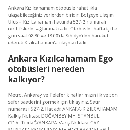
Ankara Kızılcahamam otobüsle rahatlıkla
ulaşabileceğiniz yerlerden biridir. Bölgeye ulaşım
Ulus – Kızılcahamam hattında 527-2 numaralı
otobüslerle sağlanmaktadır. Otobüsler hafta içi her
gün saat 08:30 ve 18:00’da Sıhhiye’den hareket
ederek Kızılcahamam’a ulaşmaktadır.
Ankara Kızılcahamam Ego
otobüsleri nereden
kalkıyor?
Metro, Ankaray ve Teleferik hatlarımızın ilk ve son
sefer saatlerini görmek için tıklayınız. Satır
numarası: 527-2. Hat adı: ANKARA-KIZILCAHAMAM.
Kalkış Noktası: DOĞANBEY MH.İSTANBUL
CD.ALTındaĞ/ANKARA. Varış Noktası: GAZİ
MUSTAFA KEMALPAŞA MH.HACI BAYRAM VELİ