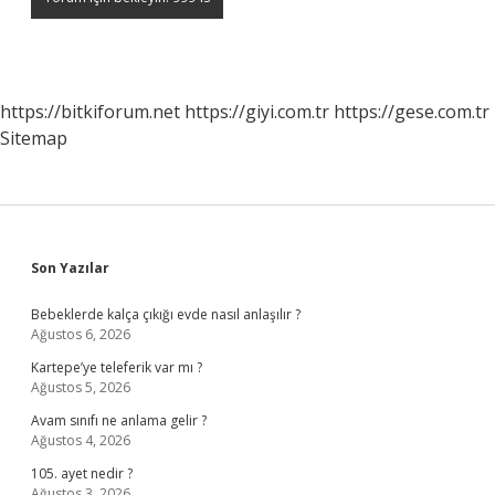
https://bitkiforum.net
https://giyi.com.tr
https://gese.com.tr
Sitemap
Sidebar
Son Yazılar
Bebeklerde kalça çıkığı evde nasıl anlaşılır ?
Ağustos 6, 2026
Kartepe’ye teleferik var mı ?
Ağustos 5, 2026
Avam sınıfı ne anlama gelir ?
Ağustos 4, 2026
105. ayet nedir ?
Ağustos 3, 2026