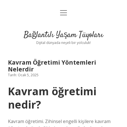
menüyü
Anasayfa
aç
Gizlilik Politikası
Bağlantılı Yaşam Tüyoları
Yasal Uyarı
Dijital dünyada neşeli bir yolculuk!
Hakkımızda
Kavram Öğretimi Yöntemleri
Nelerdir
Tarih: Ocak 5, 2025
Kavram öğretimi
nedir?
Kavram öğretimi. Zihinsel engelli kişilere kavram