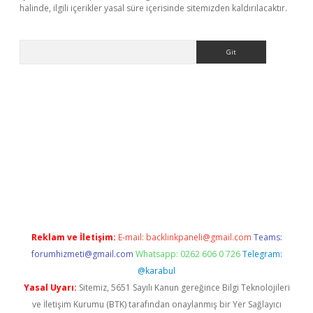
halinde, ilgili içerikler yasal süre içerisinde sitemizden kaldırılacaktır.
Arama
x
Reklam ve İletişim:
E-mail:
backlinkpaneli@gmail.com
Teams:
forumhizmeti@gmail.com
Whatsapp: 0262 606 0 726
Telegram:
@karabul
Yasal Uyarı:
Sitemiz, 5651 Sayılı Kanun gereğince Bilgi Teknolojileri
ve İletişim Kurumu (BTK) tarafından onaylanmış bir Yer Sağlayıcı