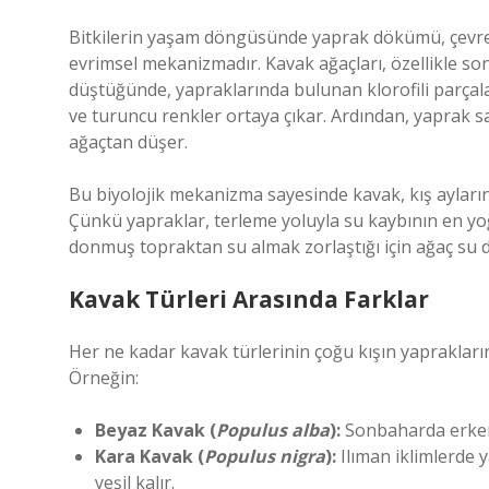
Bitkilerin yaşam döngüsünde yaprak dökümü, çevresel
evrimsel mekanizmadır. Kavak ağaçları, özellikle so
düştüğünde, yapraklarında bulunan klorofili parçala
ve turuncu renkler ortaya çıkar. Ardından, yaprak sa
ağaçtan düşer.
Bu biyolojik mekanizma sayesinde kavak, kış ayların
Çünkü yapraklar, terleme yoluyla su kaybının en yo
donmuş topraktan su almak zorlaştığı için ağaç su 
Kavak Türleri Arasında Farklar
Her ne kadar kavak türlerinin çoğu kışın yapraklarını
Örneğin:
Beyaz Kavak (
Populus alba
):
Sonbaharda erken 
Kara Kavak (
Populus nigra
):
Ilıman iklimlerde 
yeşil kalır.