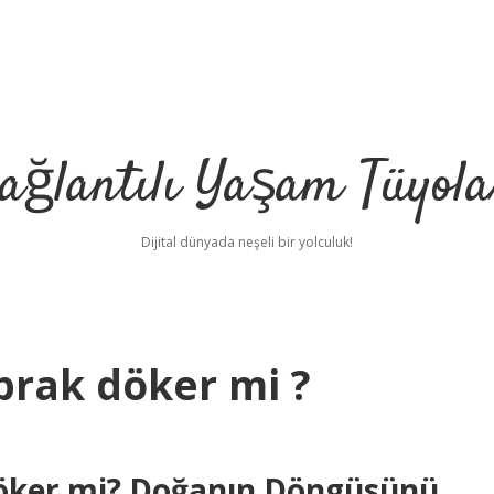
ağlantılı Yaşam Tüyola
Dijital dünyada neşeli bir yolculuk!
prak döker mi ?
Döker mi? Doğanın Döngüsünü