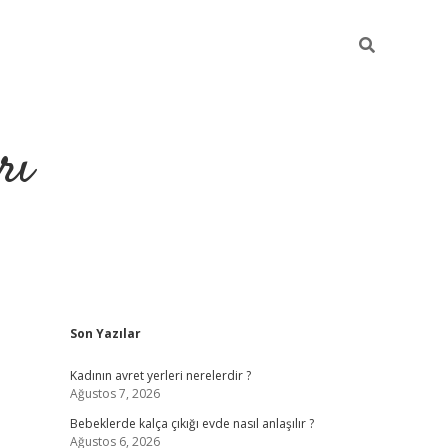
rı
Sidebar
Son Yazılar
hiltonbet x
Kadının avret yerleri nerelerdir ?
Ağustos 7, 2026
Bebeklerde kalça çıkığı evde nasıl anlaşılır ?
Ağustos 6, 2026