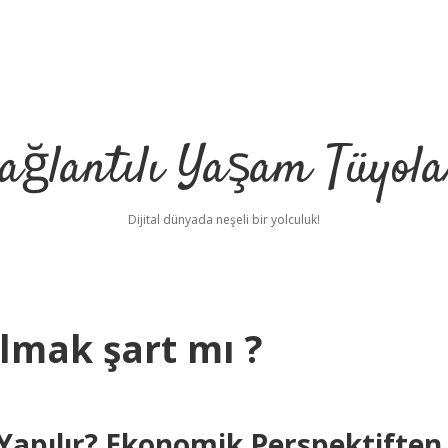
ağlantılı Yaşam Tüyola
Dijital dünyada neşeli bir yolculuk!
lmak şart mı ?
Yapılır? Ekonomik Perspektiften