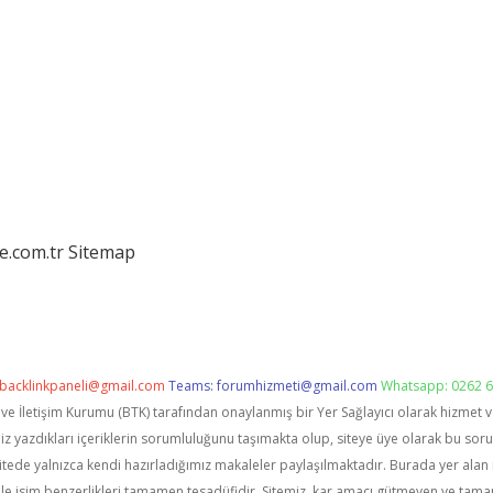
e.com.tr
Sitemap
backlinkpaneli@gmail.com
Teams:
forumhizmeti@gmail.com
Whatsapp: 0262 6
i ve İletişim Kurumu (BTK) tarafından onaylanmış bir Yer Sağlayıcı olarak hizmet 
zdıkları içeriklerin sorumluluğunu taşımakta olup, siteye üye olarak bu sorumlu
itede yalnızca kendi hazırladığımız makaleler paylaşılmaktadır. Burada yer alan 
le isim benzerlikleri tamamen tesadüfidir. Sitemiz, kar amacı gütmeyen ve tama