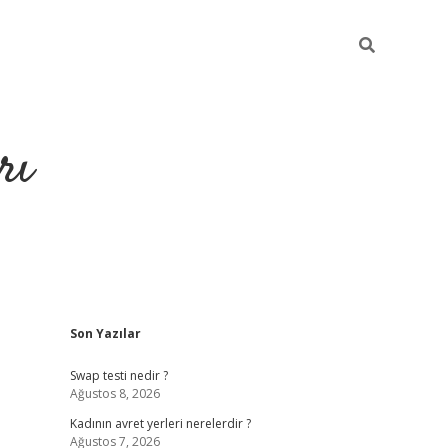
rı
Sidebar
Son Yazılar
hiltonbet x
Swap testi nedir ?
Ağustos 8, 2026
Kadının avret yerleri nerelerdir ?
Ağustos 7, 2026