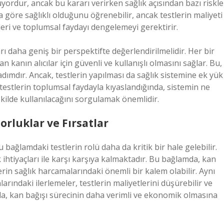
yordur, ancak bu kararı verirken sağlık açısından bazı riskle
na göre sağlıklı olduğunu öğrenebilir, ancak testlerin maliyeti
leri ve toplumsal faydayı dengelemeyi gerektirir.
rı daha geniş bir perspektifte değerlendirilmelidir. Her bir
n kanın alıcılar için güvenli ve kullanışlı olmasını sağlar. Bu,
adımdır. Ancak, testlerin yapılması da sağlık sistemine ek yük
 testlerin toplumsal faydayla kıyaslandığında, sistemin ne
şekilde kullanılacağını sorgulamak önemlidir.
rluklar ve Fırsatlar
bağlamdaki testlerin rolü daha da kritik bir hale gelebilir.
k ihtiyaçları ile karşı karşıya kalmaktadır. Bu bağlamda, kan
lerin sağlık harcamalarındaki önemli bir kalem olabilir. Aynı
rındaki ilerlemeler, testlerin maliyetlerini düşürebilir ve
Bu da, kan bağışı sürecinin daha verimli ve ekonomik olmasına