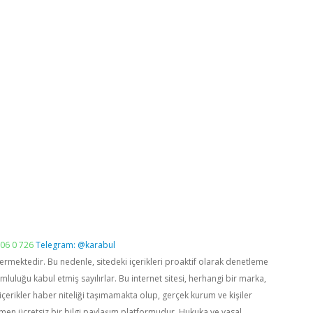
06 0 726
Telegram: @karabul
vermektedir. Bu nedenle, sitedeki içerikleri proaktif olarak denetleme
luğu kabul etmiş sayılırlar. Bu internet sitesi, herhangi bir marka,
içerikler haber niteliği taşımamakta olup, gerçek kurum ve kişiler
men ücretsiz bir bilgi paylaşım platformudur. Hukuka ve yasal