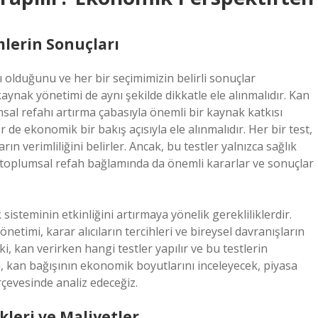
imlerin Sonuçları
 olduğunu ve her bir seçimimizin belirli sonuçlar
ak yönetimi de aynı şekilde dikkatle ele alınmalıdır. Kan
sal refahı artırma çabasıyla önemli bir kaynak katkısı
 de ekonomik bir bakış açısıyla ele alınmalıdır. Her bir test,
n verimliliğini belirler. Ancak, bu testler yalnızca sağlık
e toplumsal refah bağlamında da önemli kararlar ve sonuçlar
 sisteminin etkinliğini artırmaya yönelik gerekliliklerdir.
netimi, karar alıcıların tercihleri ve bireysel davranışların
i, kan verirken hangi testler yapılır ve bu testlerin
, kan bağışının ekonomik boyutlarını inceleyecek, piyasa
rçevesinde analiz edeceğiz.
kleri ve Maliyetler