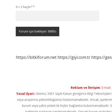
6 + 2 kaçtır?
*
https://bitkiforum.net
https://giyi.com.tr
https://ges
Reklam ve İletişim:
E-mail:
Yasal Uyarı:
Sitemiz, 5651 Sayılı Kanun gereğince Bilgi Teknolojiler
veya araştırma yükümlülüğümüz bulunmamaktadır. Ancak, üyelerimiz ya
kurum veya şahıs şirketi ile hiçbir bağlantısı bulunmamaktadır. S
hakkında paylaşım yapılmamaktadır. Gerçek kurum ve kişiler i