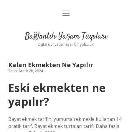
menüyü
Anasayfa
aç
Gizlilik Politikası
Bağlantılı Yaşam Tüyoları
Yasal Uyarı
Dijital dünyada neşeli bir yolculuk!
Hakkımızda
Kalan Ekmekten Ne Yapılır
Tarih: Aralık 28, 2024
Eski ekmekten ne
yapılır?
Bayat ekmek tarifini yumurtalı ekmekle kullanan 14
pratik tarif. Bayat ekmek turtaları tarifi. Daha fazla