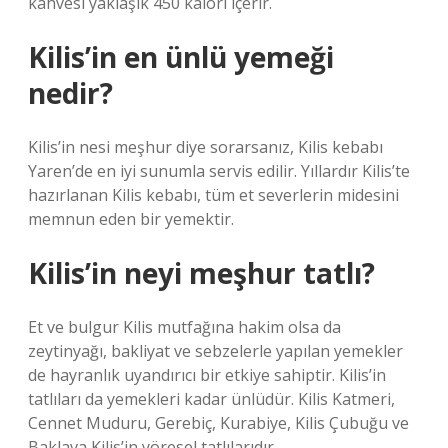
kahvesi yaklaşık 450 kalori içerir.
Kilis’in en ünlü yemeği
nedir?
Kilis’in nesi meşhur diye sorarsanız, Kilis kebabı
Yaren’de en iyi sunumla servis edilir. Yıllardır Kilis’te
hazırlanan Kilis kebabı, tüm et severlerin midesini
memnun eden bir yemektir.
Kilis’in neyi meşhur tatlı?
Et ve bulgur Kilis mutfağına hakim olsa da
zeytinyağı, bakliyat ve sebzelerle yapılan yemekler
de hayranlık uyandırıcı bir etkiye sahiptir. Kilis’in
tatlıları da yemekleri kadar ünlüdür. Kilis Katmeri,
Cennet Muduru, Gerebiç, Kurabiye, Kilis Çubuğu ve
Baklava Kilis’in yöresel tatlılarıdır.