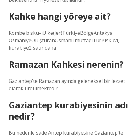
Kahke hangi yöreye ait?
Kömbe bisküviÜlke(ler)TürkiyeBölgeAntakya,
OsmaniyeOluşturanOsmanlı mutfağıTürBisküvi,
kurabiye2 satır daha
Ramazan Kahkesi nerenin?
Gaziantep’te Ramazan ayında geleneksel bir lezzet
olarak üretilmektedir.
Gaziantep kurabiyesinin adı
nedir?
Bu nedenle sade Antep kurabiyesine Gaziantep’te