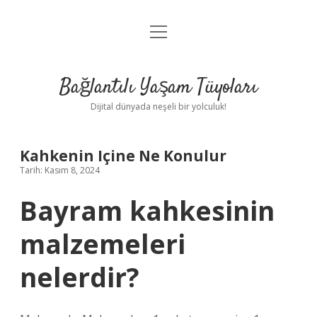
menüyü
Anasayfa
aç
Gizlilik Politikası
Bağlantılı Yaşam Tüyoları
Yasal Uyarı
Dijital dünyada neşeli bir yolculuk!
Hakkımızda
Kahkenin Içine Ne Konulur
Tarih: Kasım 8, 2024
Bayram kahkesinin
malzemeleri
nelerdir?