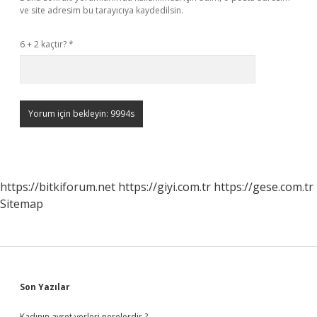
ve site adresim bu tarayıcıya kaydedilsin.
6 + 2 kaçtır?
*
https://bitkiforum.net
https://giyi.com.tr
https://gese.com.tr
Sitemap
Sidebar
Son Yazılar
Kadının avret yerleri nerelerdir ?