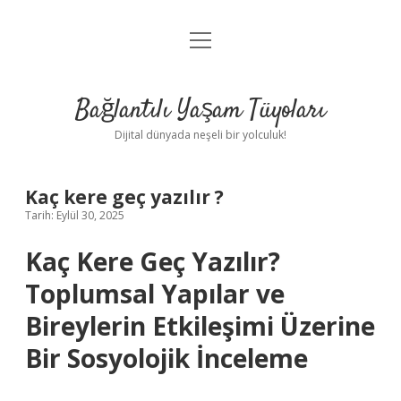
menüyü
Anasayfa
aç
Gizlilik Politikası
Bağlantılı Yaşam Tüyoları
Yasal Uyarı
Dijital dünyada neşeli bir yolculuk!
Hakkımızda
Kaç kere geç yazılır ?
Tarih: Eylül 30, 2025
Kaç Kere Geç Yazılır?
Toplumsal Yapılar ve
Bireylerin Etkileşimi Üzerine
Bir Sosyolojik İnceleme