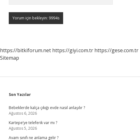
https://bitkiforum.net
https://giyi.com.tr
https://gese.com.tr
Sitemap
Sidebar
Son Yazılar
Bebeklerde kalça çıkığı evde nasıl anlaşılır ?
Ağustos 6, 2026
Kartepe’ye teleferik var mı ?
Ağustos 5, 2026
Avam sınıfı ne anlama gelir ?