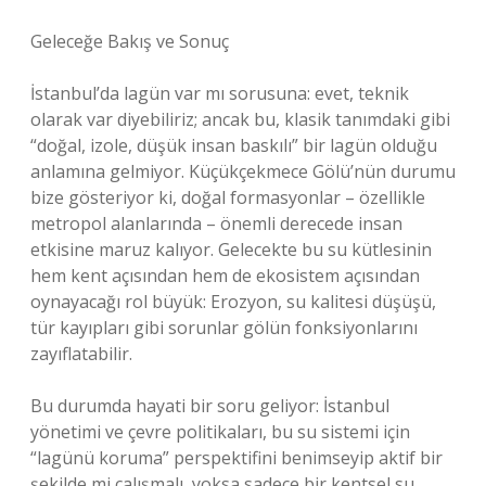
Geleceğe Bakış ve Sonuç
İstanbul’da lagün var mı sorusuna: evet, teknik
olarak var diyebiliriz; ancak bu, klasik tanımdaki gibi
“doğal, izole, düşük insan baskılı” bir lagün olduğu
anlamına gelmiyor. Küçükçekmece Gölü’nün durumu
bize gösteriyor ki, doğal formasyonlar – özellikle
metropol alanlarında – önemli derecede insan
etkisine maruz kalıyor. Gelecekte bu su kütlesinin
hem kent açısından hem de ekosistem açısından
oynayacağı rol büyük: Erozyon, su kalitesi düşüşü,
tür kayıpları gibi sorunlar gölün fonksiyonlarını
zayıflatabilir.
Bu durumda hayati bir soru geliyor: İstanbul
yönetimi ve çevre politikaları, bu su sistemi için
“lagünü koruma” perspektifini benimseyip aktif bir
şekilde mi çalışmalı, yoksa sadece bir kentsel su