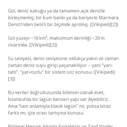
Göl, deniz kabuğu ya da tamamen açık denizle
birleşmemiş; bir kum bankı ya da bariyerle Marmara
Denizi’nden belirli bir biçimde ayrılmış. ([Vikipedi][2])
Göl yüzeyi ~16 km², maksimum derinliği ~20 m
civarında. ([Vikipedi][2])
Su seviyesi, deniz seviyesine oldukça yakın ve zaman
zaman deniz suyu girişi yaşanabiliyor – yani “yarı‐
tatlı”, “yarı‐tuzlu” bir sistem söz konusu. ([Vikipedi]
[3])
Bu veriler doğrultusunda bilimsel olarak evet,
İstanbul’da bir lagün benzeri yapı var diyebiliriz.
Ama “tam anlamıyla klasik lagün” mi, yoksa biraz
farklı mı, işte orası tartışma konusu.
Bilimsel Mercek Altında Farklılıklar ve Zayıf Yönler