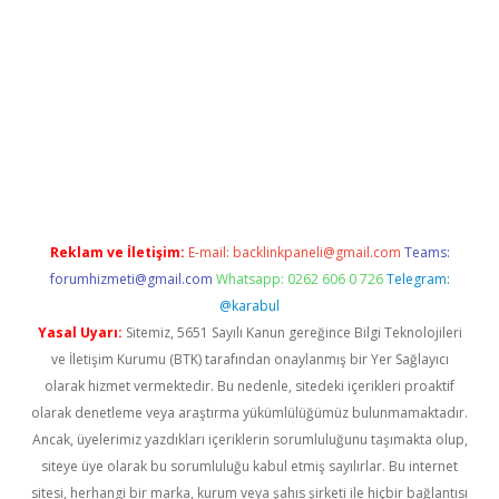
bet x
Reklam ve İletişim:
E-mail:
backlinkpaneli@gmail.com
Teams:
forumhizmeti@gmail.com
Whatsapp: 0262 606 0 726
Telegram:
@karabul
Yasal Uyarı:
Sitemiz, 5651 Sayılı Kanun gereğince Bilgi Teknolojileri
ve İletişim Kurumu (BTK) tarafından onaylanmış bir Yer Sağlayıcı
olarak hizmet vermektedir. Bu nedenle, sitedeki içerikleri proaktif
olarak denetleme veya araştırma yükümlülüğümüz bulunmamaktadır.
Ancak, üyelerimiz yazdıkları içeriklerin sorumluluğunu taşımakta olup,
siteye üye olarak bu sorumluluğu kabul etmiş sayılırlar. Bu internet
sitesi, herhangi bir marka, kurum veya şahıs şirketi ile hiçbir bağlantısı