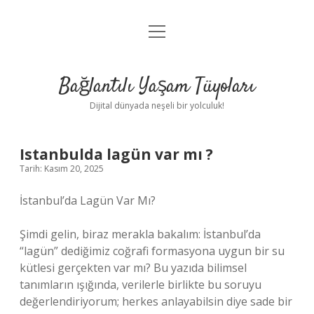
menüyü
Anasayfa
aç
Gizlilik Politikası
Bağlantılı Yaşam Tüyoları
Yasal Uyarı
Dijital dünyada neşeli bir yolculuk!
Hakkımızda
Istanbulda lagün var mı ?
Tarih: Kasım 20, 2025
İstanbul’da Lagün Var Mı?
Şimdi gelin, biraz merakla bakalım: İstanbul’da
“lagün” dediğimiz coğrafi formasyona uygun bir su
kütlesi gerçekten var mı? Bu yazıda bilimsel
tanımların ışığında, verilerle birlikte bu soruyu
değerlendiriyorum; herkes anlayabilsin diye sade bir