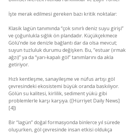
İşte merak edilmesi gereken bazı kritik noktalar:
Klasik lagün tanımında “çok sınırlı deniz suyu girişi”
ve çoğunlukla sığlık ön plandadır. Küçükçekmece
Gölü’nde ise denizle bağlantı dar da olsa mevcut;
suyun tuzluluk durumu değişken. Bu, “estuar (ırmak
ağzı)” ya da “yarı‐kapalı göl” tanımlarını da akla
getiriyor.
Hızlı kentleşme, sanayileşme ve nüfus artışı göl
çevresindeki ekosistemi büyük oranda baskılıyor.
Gölün su kalitesi, kirlilik, sediment yükü gibi
problemlerle karşı karşıya. ([Hürriyet Daily News]
[4])
Bir “lagün” doğal formasyonda binlerce yıl sürede
oluşurken, göl çevresinde insan etkisi oldukça