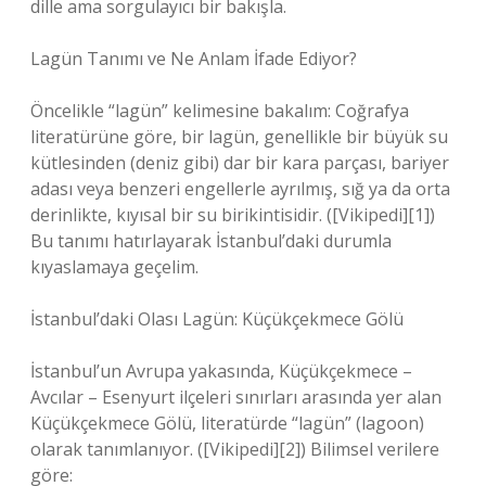
dille ama sorgulayıcı bir bakışla.
Lagün Tanımı ve Ne Anlam İfade Ediyor?
Öncelikle “lagün” kelimesine bakalım: Coğrafya
literatürüne göre, bir lagün, genellikle bir büyük su
kütlesinden (deniz gibi) dar bir kara parçası, bariyer
adası veya benzeri engellerle ayrılmış, sığ ya da orta
derinlikte, kıyısal bir su birikintisidir. ([Vikipedi][1])
Bu tanımı hatırlayarak İstanbul’daki durumla
kıyaslamaya geçelim.
İstanbul’daki Olası Lagün: Küçükçekmece Gölü
İstanbul’un Avrupa yakasında, Küçükçekmece –
Avcılar – Esenyurt ilçeleri sınırları arasında yer alan
Küçükçekmece Gölü, literatürde “lagün” (lagoon)
olarak tanımlanıyor. ([Vikipedi][2]) Bilimsel verilere
göre: