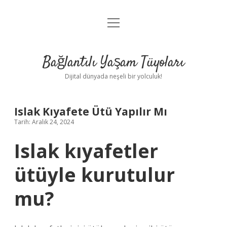
menüyü
Anasayfa
aç
Gizlilik Politikası
Bağlantılı Yaşam Tüyoları
Yasal Uyarı
Dijital dünyada neşeli bir yolculuk!
Hakkımızda
Islak Kıyafete Ütü Yapılır Mı
Tarih: Aralık 24, 2024
Islak kıyafetler
ütüyle kurutulur
mu?