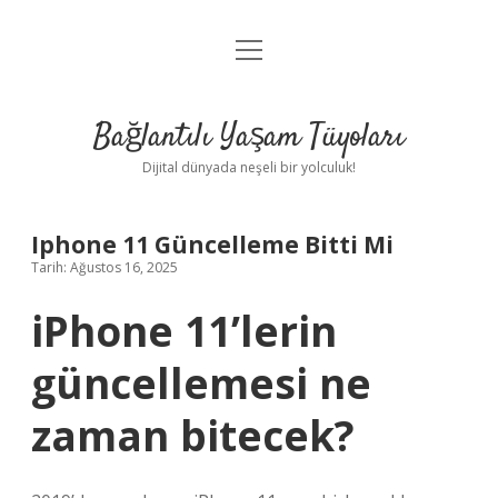
menüyü
Anasayfa
aç
Gizlilik Politikası
Bağlantılı Yaşam Tüyoları
Yasal Uyarı
Dijital dünyada neşeli bir yolculuk!
Hakkımızda
Iphone 11 Güncelleme Bitti Mi
Tarih: Ağustos 16, 2025
iPhone 11’lerin
güncellemesi ne
zaman bitecek?