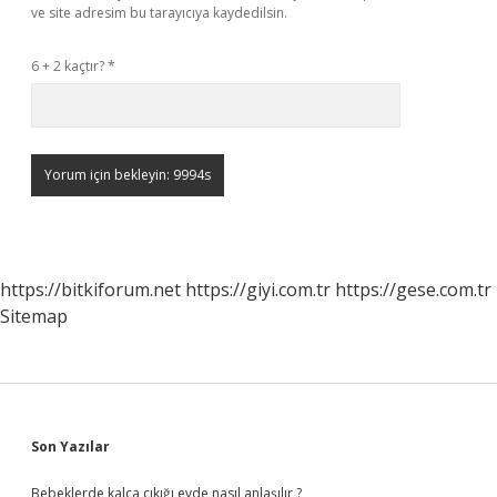
ve site adresim bu tarayıcıya kaydedilsin.
6 + 2 kaçtır?
*
https://bitkiforum.net
https://giyi.com.tr
https://gese.com.tr
Sitemap
Sidebar
Son Yazılar
Bebeklerde kalça çıkığı evde nasıl anlaşılır ?