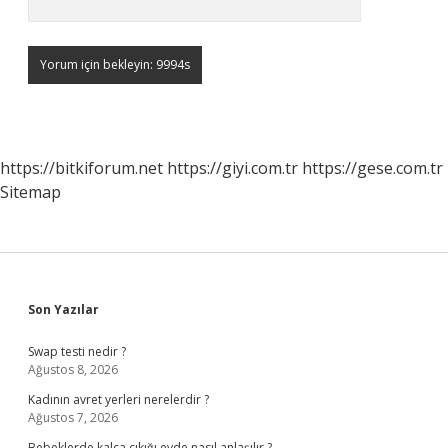
https://bitkiforum.net
https://giyi.com.tr
https://gese.com.tr
Sitemap
Sidebar
Son Yazılar
Swap testi nedir ?
Ağustos 8, 2026
Kadının avret yerleri nerelerdir ?
Ağustos 7, 2026
Bebeklerde kalça çıkığı evde nasıl anlaşılır ?