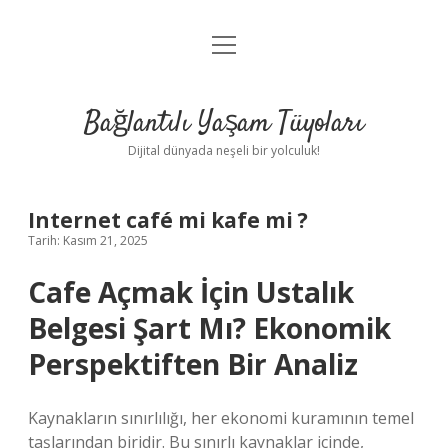
menüyü
Anasayfa
aç
Gizlilik Politikası
Bağlantılı Yaşam Tüyoları
Yasal Uyarı
Dijital dünyada neşeli bir yolculuk!
Hakkımızda
Internet café mi kafe mi ?
Tarih: Kasım 21, 2025
Cafe Açmak İçin Ustalık
Belgesi Şart Mı? Ekonomik
Perspektiften Bir Analiz
Kaynakların sınırlılığı, her ekonomi kuramının temel
taşlarından biridir. Bu sınırlı kaynaklar içinde,