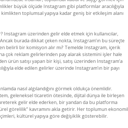
mlikler büyük ölçüde Instagram gibi platformlar aracılığıyla
el kimlikten toplumsal yapıya kadar geniş bir etkileşim alanı
Instagram üzerinden gelir elde etmek için kullanıcılar,
r. Ancak burada dikkat çeken nokta, Instagram’ın bu süreçte
den belirli bir komisyon alır mı? Temelde Instagram, içerik
ha çok reklam gelirlerinden pay alarak sistemini işler hale
nden ürün satışı yapan bir kişi, satış üzerinden Instagram’a
ğıyla elde edilen gelirler üzerinde Instagram’ın bir payı
lamda nasıl algılandığını görmek oldukça önemlidir.
m, geleneksel ticaretin ötesinde, dijital dünya ile birleşen
k üreterek gelir elde ederken, bir yandan da bu platforma
ürel görelilik” kavramını akla getirir. Her toplumun ekonomi
biçimleri, kültürel yapıya göre değişiklik gösterebilir.