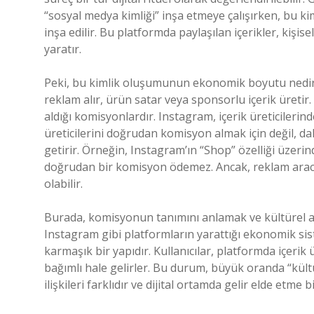
“sosyal medya kimliği” inşa etmeye çalışırken, bu ki
inşa edilir. Bu platformda paylaşılan içerikler, kişis
yaratır.
Peki, bu kimlik oluşumunun ekonomik boyutu nedir? 
reklam alır, ürün satar veya sponsorlu içerik üreti
aldığı komisyonlardır. Instagram, içerik üreticilerin
üreticilerini doğrudan komisyon almak için değil, da
getirir. Örneğin, Instagram’ın “Shop” özelliği üzeri
doğrudan bir komisyon ödemez. Ancak, reklam aracılı
olabilir.
Burada, komisyonun tanımını anlamak ve kültürel an
Instagram gibi platformların yarattığı ekonomik siste
karmaşık bir yapıdır. Kullanıcılar, platformda içeri
bağımlı hale gelirler. Bu durum, büyük oranda “kült
ilişkileri farklıdır ve dijital ortamda gelir elde etme 