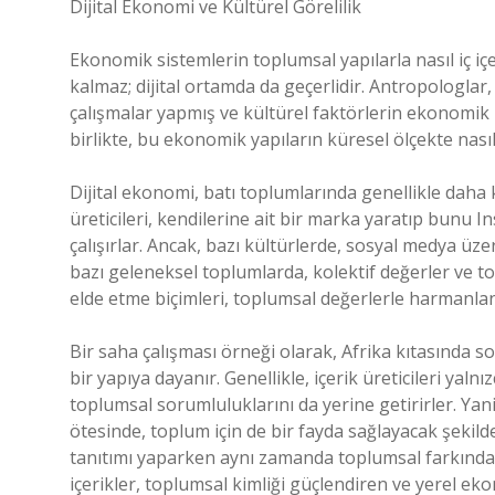
Dijital Ekonomi ve Kültürel Görelilik
Ekonomik sistemlerin toplumsal yapılarla nasıl iç iç
kalmaz; dijital ortamda da geçerlidir. Antropologlar
çalışmalar yapmış ve kültürel faktörlerin ekonomik ili
birlikte, bu ekonomik yapıların küresel ölçekte nasıl
Dijital ekonomi, batı toplumlarında genellikle daha ka
üreticileri, kendilerine ait bir marka yaratıp bunu
çalışırlar. Ancak, bazı kültürlerde, sosyal medya üze
bazı geleneksel toplumlarda, kolektif değerler ve to
elde etme biçimleri, toplumsal değerlerle harmanlan
Bir saha çalışması örneği olarak, Afrika kıtasında s
bir yapıya dayanır. Genellikle, içerik üreticileri ya
toplumsal sorumluluklarını da yerine getirirler. Yan
ötesinde, toplum için de bir fayda sağlayacak şekilde 
tanıtımı yaparken aynı zamanda toplumsal farkındal
içerikler, toplumsal kimliği güçlendiren ve yerel ek