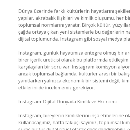
Dünya üzerinde farklı kültürlerin hayatlarını şekill
yapılar, akrabalık ilişkileri ve kimlik oluşumu, he
toplumsal normlarını yaratır. Birçok kültür, yüzyıllar
çağda ortaya çıkan yeni sistemlerle bu değerlerin 
dijital toplumunda, Instagram gibi sosyal medya p
Instagram, günlük hayatımıza entegre olmuş bir araç
birer içerik üreticisi olarak bu platformda etkileşim
karşılaşılan bir soru var: Instagram komisyon alıyor
ancak toplumsal bağlamda, kültürler arası bir bakış 
yanıtlarken yalnızca ekonomik bir sistemi değil, ki
etkilerini de incelememiz gerekiyor.
Instagram: Dijital Dünyada Kimlik ve Ekonomi
Instagram, bireylerin kimliklerini inşa etmelerine ol
kullanacağımız, hatta takipçi sayımız, toplumsal kiml
süreç bir tür dijital ritüel olarak değerlendirilebil