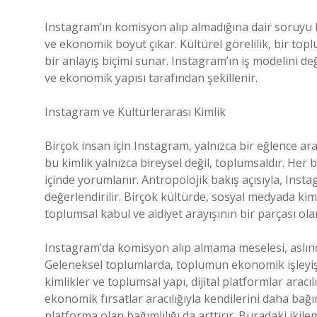
Instagram’ın komisyon alıp almadığına dair soruyu bu
ve ekonomik boyut çıkar. Kültürel görelilik, bir to
bir anlayış biçimi sunar. Instagram’ın iş modelini değ
ve ekonomik yapısı tarafından şekillenir.
Instagram ve Kültürlerarası Kimlik
Birçok insan için Instagram, yalnızca bir eğlence ara
bu kimlik yalnızca bireysel değil, toplumsaldır. Her b
içinde yorumlanır. Antropolojik bakış açısıyla, Insta
değerlendirilir. Birçok kültürde, sosyal medyada kimli
toplumsal kabul ve aidiyet arayışının bir parçası ola
Instagram’da komisyon alıp almama meselesi, aslınd
Geleneksel toplumlarda, toplumun ekonomik işleyişi g
kimlikler ve toplumsal yapı, dijital platformlar aracı
ekonomik fırsatlar aracılığıyla kendilerini daha bağ
platforma olan bağımlılığı da arttırır. Buradaki ikil