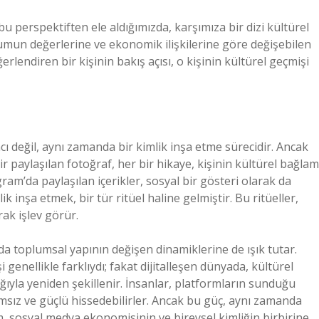
 perspektiften ele aldığımızda, karşımıza bir dizi kültürel
plumun değerlerine ve ekonomik ilişkilerine göre değişebilen
erlendiren bir kişinin bakış açısı, o kişinin kültürel geçmişi
cı değil, aynı zamanda bir kimlik inşa etme sürecidir. Ancak
ir paylaşılan fotoğraf, her bir hikaye, kişinin kültürel bağlam
gram’da paylaşılan içerikler, sosyal bir gösteri olarak da
k inşa etmek, bir tür ritüel haline gelmiştir. Bu ritüeller,
rak işlev görür.
a toplumsal yapının değişen dinamiklerine de ışık tutar.
enellikle farklıydı; fakat dijitalleşen dünyada, kültürel
lığıyla yeniden şekillenir. İnsanlar, platformların sunduğu
ımsız ve güçlü hissedebilirler. Ancak bu güç, aynı zamanda
em, sosyal medya ekonomisinin ve bireysel kimliğin birbirine