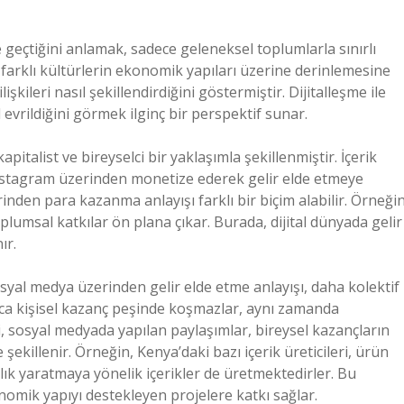
e geçtiğini anlamak, sadece geleneksel toplumlarla sınırlı
, farklı kültürlerin ekonomik yapıları üzerine derinlemesine
şkileri nasıl şekillendirdiğini göstermiştir. Dijitalleşme ile
 evrildiğini görmek ilginç bir perspektif sunar.
pitalist ve bireyselci bir yaklaşımla şekillenmiştir. İçerik
 Instagram üzerinden monetize ederek gelir elde etmeye
rinden para kazanma anlayışı farklı bir biçim alabilir. Örneğin
plumsal katkılar ön plana çıkar. Burada, dijital dünyada gelir
ır.
osyal medya üzerinden gelir elde etme anlayışı, daha kolektif
lnızca kişisel kazanç peşinde koşmazlar, aynı zamanda
i, sosyal medyada yapılan paylaşımlar, bireysel kazançların
şekillenir. Örneğin, Kenya’daki bazı içerik üreticileri, ürün
ık yaratmaya yönelik içerikler de üretmektedirler. Bu
onomik yapıyı destekleyen projelere katkı sağlar.