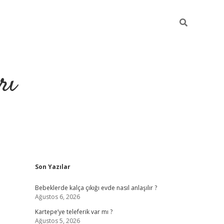
rı
Sidebar
Son Yazılar
hiltonbet x
Bebeklerde kalça çıkığı evde nasıl anlaşılır ?
Ağustos 6, 2026
Kartepe’ye teleferik var mı ?
Ağustos 5, 2026