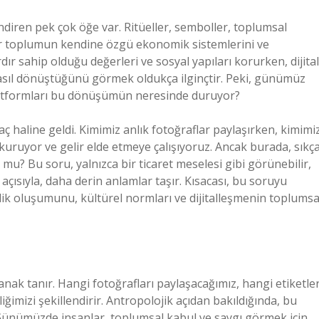
endiren pek çok öğe var. Ritüeller, semboller, toplumsal
r bir toplumun kendine özgü ekonomik sistemlerini ve
dır sahip olduğu değerleri ve sosyal yapıları korurken, dijital
nasıl dönüştüğünü görmek oldukça ilginçtir. Peki, günümüz
latformları bu dönüşümün neresinde duruyor?
 haline geldi. Kimimiz anlık fotoğraflar paylaşırken, kimimi
 kuruyor ve gelir elde etmeye çalışıyoruz. Ancak burada, sıkç
 mu? Bu soru, yalnızca bir ticaret meselesi gibi görünebilir,
açısıyla, daha derin anlamlar taşır. Kısacası, bu soruyu
mlik oluşumunu, kültürel normları ve dijitalleşmenin toplumsa
anak tanır. Hangi fotoğrafları paylaşacağımız, hangi etiketler
iğimizi şekillendirir. Antropolojik açıdan bakıldığında, bu
ir. Günümüzde insanlar, toplumsal kabul ve saygı görmek için