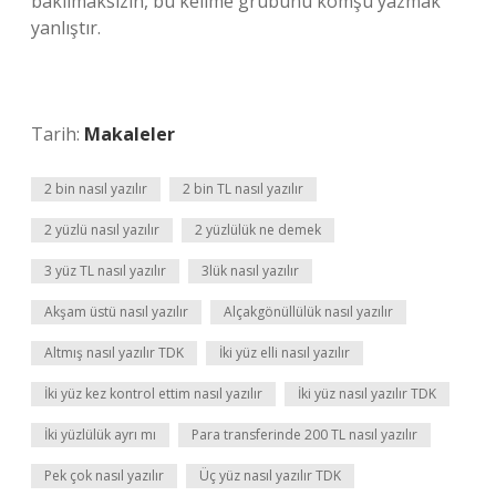
bakılmaksızın, bu kelime grubunu komşu yazmak
yanlıştır.
Tarih:
Makaleler
2 bin nasıl yazılır
2 bin TL nasıl yazılır
2 yüzlü nasıl yazılır
2 yüzlülük ne demek
3 yüz TL nasıl yazılır
3lük nasıl yazılır
Akşam üstü nasıl yazılır
Alçakgönüllülük nasıl yazılır
Altmış nasıl yazılır TDK
İki yüz elli nasıl yazılır
İki yüz kez kontrol ettim nasıl yazılır
İki yüz nasıl yazılır TDK
İki yüzlülük ayrı mı
Para transferinde 200 TL nasıl yazılır
Pek çok nasıl yazılır
Üç yüz nasıl yazılır TDK