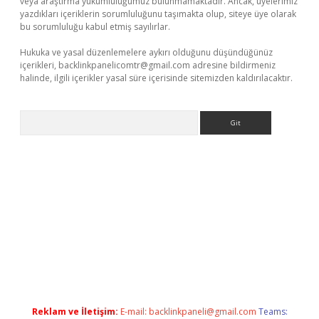
veya araştırma yükümlülüğümüz bulunmamaktadır. Ancak, üyelerimiz
yazdıkları içeriklerin sorumluluğunu taşımakta olup, siteye üye olarak
bu sorumluluğu kabul etmiş sayılırlar.
Hukuka ve yasal düzenlemelere aykırı olduğunu düşündüğünüz
içerikleri,
backlinkpanelicomtr@gmail.com
adresine bildirmeniz
halinde, ilgili içerikler yasal süre içerisinde sitemizden kaldırılacaktır.
Arama
et x
Reklam ve İletişim:
E-mail:
backlinkpaneli@gmail.com
Teams: