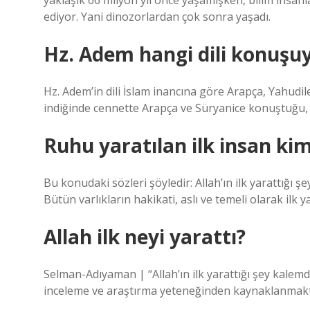
yaklaşık 66 milyon yıl önce yaşamışken, bilim insanl
ediyor. Yani dinozorlardan çok sonra yaşadı.
Hz. Adem hangi dili konuşu
Hz. Adem’in dili İslam inancına göre Arapça, Yahudil
indiğinde cennette Arapça ve Süryanice konuştuğu, on 
Ruhu yaratılan ilk insan kim
Bu konudaki sözleri şöyledir: Allah’ın ilk yarattığı 
Bütün varlıkların hakikati, aslı ve temeli olarak ilk y
Allah ilk neyi yarattı?
Selman-Adıyaman | “Allah’ın ilk yarattığı şey kalemdir
inceleme ve araştırma yeteneğinden kaynaklanmak