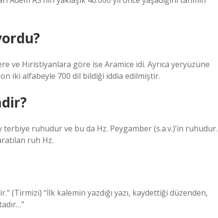
arı Adem AS’nin yaklaşık 40.000 yıl önce yaşadığını tahmin
yordu?
ere ve Hıristiyanlara göre ise Aramice idi. Ayrıca yeryüzüne
iki alfabeyle 700 dil bildiği iddia edilmiştir.
dir?
şey terbiye ruhudur ve bu da Hz. Peygamber (s.a.v.)’in ruhudur.
aratılan ruh Hz.
.” (Tirmizi) “İlk kalemin yazdığı yazı, kaydettiği düzenden,
tadır…”