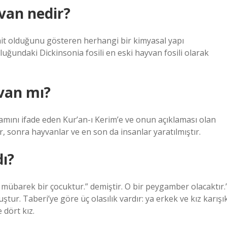
van nedir?
ait olduğunu gösteren herhangi bir kimyasal yapı
uğundaki Dickinsonia fosili en eski hayvan fosili olarak
yvan mı?
lamını ifade eden Kur’an-ı Kerim’e ve onun açıklaması olan
r, sonra hayvanlar ve en son da insanlar yaratılmıştır.
ı?
 mübarek bir çocuktur.” demiştir. O bir peygamber olacaktır.
r. Taberi’ye göre üç olasılık vardır: ya erkek ve kız karışı
 dört kız.