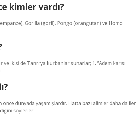
e kimler vardı?
(şempanze), Gorilla (goril), Pongo (orangutan) ve Homo
?
dır ve ikisi de Tanrı’ya kurbanlar sunarlar; 1. “Adem karısı
.
ı?
önce dünyada yaşamışlardır. Hatta bazı alimler daha da iler
ğını söylerler.