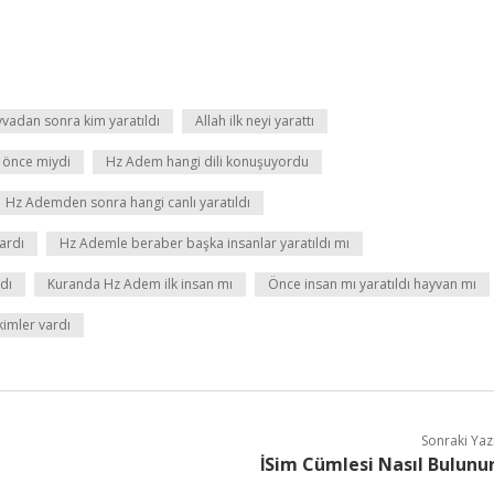
adan sonra kim yaratıldı
Allah ilk neyi yarattı
 önce miydi
Hz Adem hangi dili konuşuyordu
Hz Ademden sonra hangi canlı yaratıldı
ardı
Hz Ademle beraber başka insanlar yaratıldı mı
dı
Kuranda Hz Adem ilk insan mı
Önce insan mı yaratıldı hayvan mı
imler vardı
Sonraki Yaz
İSim Cümlesi Nasıl Bulunu