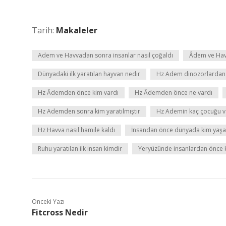
Tarih:
Makaleler
Adem ve Havvadan sonra insanlar nasıl çoğaldı
Âdem ve Havv
Dünyadaki ilk yaratılan hayvan nedir
Hz Adem dinozorlardan
Hz Âdemden önce kim vardı
Hz Âdemden önce ne vardı
Hz Ademden sonra kim yaratılmıştır
Hz Ademin kaç çocuğu v
Hz Havva nasıl hamile kaldı
İnsandan önce dünyada kim yaşa
Ruhu yaratılan ilk insan kimdir
Yeryüzünde insanlardan önce k
Önceki Yazı
Fitcross Nedir