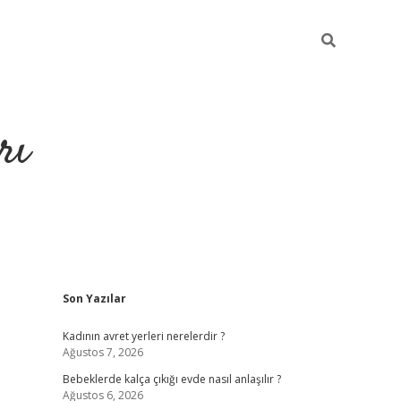
rı
Sidebar
Son Yazılar
hiltonbet x
Kadının avret yerleri nerelerdir ?
Ağustos 7, 2026
Bebeklerde kalça çıkığı evde nasıl anlaşılır ?
Ağustos 6, 2026