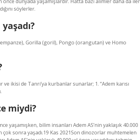
önce dünyada yaşamışlardır. Hatta bazı alimler daha da iler
ğını söylerler.
 yaşadı?
(şempanze), Gorilla (goril), Pongo (orangutan) ve Homo
?
dır ve ikisi de Tanrı’ya kurbanlar sunarlar; 1. “Adem karısı
.
e miydi?
nce yaşamışken, bilim insanları Adem AS’nin yaklaşık 40.000
dan çok sonra yaşadı.19 Kas 2021Son dinozorlar muhtemelen