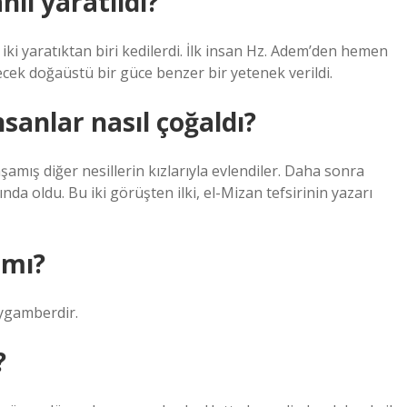
lı yaratıldı?
iki yaratıktan biri kedilerdi. İlk insan Hz. Adem’den hemen
ecek doğaüstü bir güce benzer bir yetenek verildi.
anlar nasıl çoğaldı?
amış diğer nesillerin kızlarıyla evlendiler. Daha sonra
ında oldu. Bu iki görüşten ilki, el-Mizan tefsirinin yazarı
 mı?
eygamberdir.
?