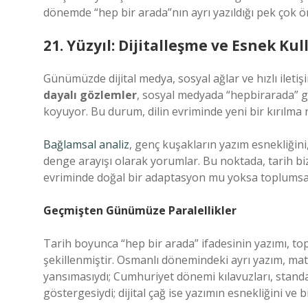
dönemde “hep bir arada”nın ayrı yazıldığı pek çok ö
21. Yüzyıl: Dijitalleşme ve Esnek Ku
Günümüzde dijital medya, sosyal ağlar ve hızlı iletişi
dayalı gözlemler
, sosyal medyada “hepbirarada” gi
koyuyor. Bu durum, dilin evriminde yeni bir kırılma n
Bağlamsal analiz
, genç kuşakların yazım esnekliğini,
denge arayışı olarak yorumlar. Bu noktada, tarih biz
evriminde doğal bir adaptasyon mu yoksa toplumsal 
Geçmişten Günümüze Paralellikler
Tarih boyunca “hep bir arada” ifadesinin yazımı, toplu
şekillenmiştir. Osmanlı dönemindeki ayrı yazım, mat
yansımasıydı; Cumhuriyet dönemi kılavuzları, stand
göstergesiydi; dijital çağ ise yazımın esnekliğini ve 