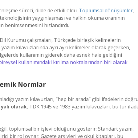
nleşme süreci, dilde de etkili oldu.
Toplumsal dönüşümler
,
 teknolojisinin yaygınlaşması ve halkın okuma oranının
rın benimsenmesini hızlandırdı.
 Dil Kurumu çalışmaları, Türkçede birleşik kelimelerin
 yazım kılavuzlarında ayrı ayrı kelimeler olarak geçerken,
lgelerde kullanımın giderek daha esnek hale geldiğini
reysel kullanımındaki kırılma noktalarından biri olarak
ademik Normlar
dığı yazım kılavuzları, “hep bir arada” gibi ifadelerin doğr
yalı olarak
, TDK 1945 ve 1983 yazım kılavuzları, bu tür ifad
değil, toplumsal bir işlevi olduğunu gösterir: Standart yazım,
rici bir rol oynar. Gazete arşivleri ve okul kitapları, bu