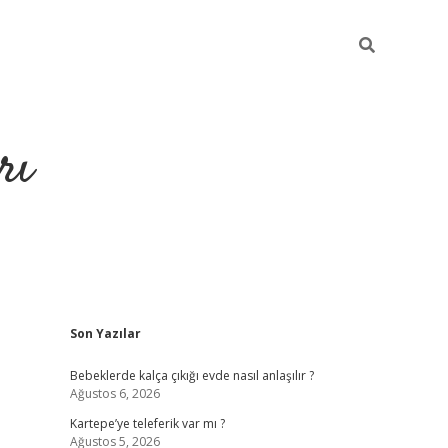
rı
Sidebar
Son Yazılar
hiltonbet
Bebeklerde kalça çıkığı evde nasıl anlaşılır ?
Ağustos 6, 2026
Kartepe’ye teleferik var mı ?
Ağustos 5, 2026