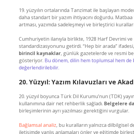
19. yüzyılın ortalarında Tanzimat ile başlayan moder
daha standart bir yazım ihtiyacını doğurdu. Matbaa
artması, yazımda sadeleşmeyi ve birleştirici kuralla
Cumhuriyetin ilanıyla birlikte, 1928 Harf Devrimi ve
standardizasyonunu getirdi. “Hep bir arada” ifadesi,
birincil kaynaklar
, günlük gazetelerde ve resmi be
gösteriyor.
Bu dönem, dilin hem toplumsal hem de bi
değerlendirilebilir.
20. Yüzyıl: Yazım Kılavuzları ve Ak
20. yüzyıl boyunca Türk Dil Kurumu’nun (TDK) yayımla
kullanımına dair net rehberlik sağladı.
Belgelere da
birleşimlerinin ayrı yazılması gerektiğini vurgular.
Bağlamsal analiz
, bu kuralların yalnızca dilbilgisel 
iletişimde yanlış anlamaları önler ve eğitimde birleşti