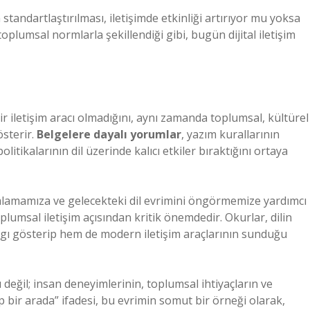
standartlaştırılması, iletişimde etkinliği artırıyor mu yoksa
toplumsal normlarla şekillendiği gibi, bugün dijital iletişim
bir iletişim aracı olmadığını, aynı zamanda toplumsal, kültürel
österir.
Belgelere dayalı yorumlar
, yazım kurallarının
itikalarının dil üzerinde kalıcı etkiler bıraktığını ortaya
lamamıza ve gelecekteki dil evrimini öngörmemize yardımcı
lumsal iletişim açısından kritik önemdedir. Okurlar, dilin
ygı gösterip hem de modern iletişim araçlarının sunduğu
ü değil; insan deneyimlerinin, toplumsal ihtiyaçların ve
p bir arada” ifadesi, bu evrimin somut bir örneği olarak,