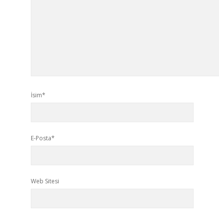
İsim*
E-Posta*
Web Sitesi