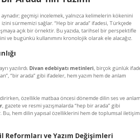
ir aynadır; geçmişi incelemek, yalnızca kelimelerin kökenini
de izini sürmemizi sağlar. “Hep bir arada” ifadesi, Türkçede
ışmaya açık bir örnektir. Bu yazıda, tarihsel bir perspektifle
ini ve bugünkü kullanımını kronolojik olarak ele alacağız.
nlığı
yrı yazılırdı.
Divan edebiyatı metinleri
, birçok günlük ifad
man”, “bir arada” gibi ifadeler, hem yazım hem de anlam
dirirken, özellikle matbaa öncesi dönemde dilin ses ve anla
r
, gazete ve resmi yazışmalarda “hep bir arada” gibi
. Bu, hem dilin yapısal özelliklerini hem de toplumsal iletişim
 Reformları ve Yazım Değişimleri