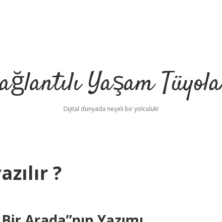
ağlantılı Yaşam Tüyola
Dijital dünyada neşeli bir yolculuk!
azılır ?
ir Arada”nın Yazımı