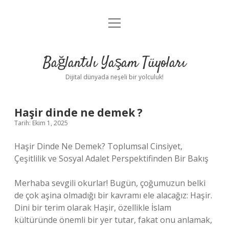
menüyü
Anasayfa
aç
Gizlilik Politikası
Bağlantılı Yaşam Tüyoları
Yasal Uyarı
Dijital dünyada neşeli bir yolculuk!
Hakkımızda
Haşir dinde ne demek ?
Tarih: Ekim 1, 2025
Haşir Dinde Ne Demek? Toplumsal Cinsiyet,
Çeşitlilik ve Sosyal Adalet Perspektifinden Bir Bakış
Merhaba sevgili okurlar! Bugün, çoğumuzun belki
de çok aşina olmadığı bir kavramı ele alacağız: Haşir.
Dini bir terim olarak Haşir, özellikle İslam
kültüründe önemli bir yer tutar, fakat onu anlamak,