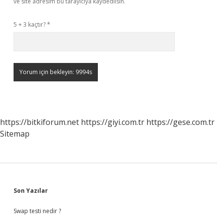
ve site adresim bu tarayıcıya kaydedilsin.
5 + 3 kaçtır?
*
https://bitkiforum.net
https://giyi.com.tr
https://gese.com.tr
Sitemap
Sidebar
Son Yazılar
Swap testi nedir ?