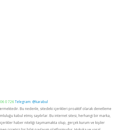
06 0 726
Telegram: @karabul
vermektedir. Bu nedenle, sitedeki içerikleri proaktif olarak denetleme
luğu kabul etmiş sayılırlar. Bu internet sitesi, herhangi bir marka,
içerikler haber niteliği taşımamakta olup, gerçek kurum ve kişiler
men ücretsiz bir bilgi paylaşım platformudur. Hukuka ve yasal