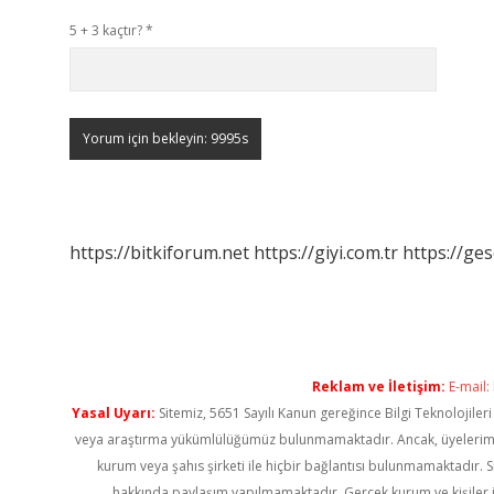
5 + 3 kaçtır?
*
https://bitkiforum.net
https://giyi.com.tr
https://ges
Reklam ve İletişim:
E-mail:
Yasal Uyarı:
Sitemiz, 5651 Sayılı Kanun gereğince Bilgi Teknolojiler
veya araştırma yükümlülüğümüz bulunmamaktadır. Ancak, üyelerimiz ya
kurum veya şahıs şirketi ile hiçbir bağlantısı bulunmamaktadır. S
hakkında paylaşım yapılmamaktadır. Gerçek kurum ve kişiler i