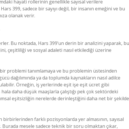
daki hayati rollerinin genellikle sayısal verilere
rs 399, sadece bir sayıyı değil, bir insanın emeğini ve bu
za olanak verir.
m
erler. Bu noktada, Hars 399’un derin bir analizini yaparak, b
i, çeşitliliği ve sosyal adaleti nasıl etkilediği üzerine
ye, bir problemi tanımlamaya ve bu problemin üstesinden
 gücü dağılımında ya da toplumda kaynakların nasıl adilce
abilir. Örneğin, iş yerlerinde eşit işe eşit ücret gibi
hala daha düşük maaşlarla çalıştığı pek çok sektördeki
sal eşitsizliğin nerelerde derinleştiğini daha net bir şekilde
n birbirlerinden farklı pozisyonlarda yer almasının, sayısal
r. Burada mesele sadece teknik bir soru olmaktan çıkar,