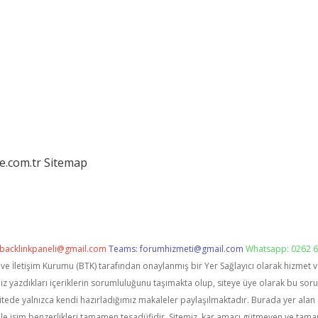
e.com.tr
Sitemap
backlinkpaneli@gmail.com
Teams:
forumhizmeti@gmail.com
Whatsapp: 0262 6
i ve İletişim Kurumu (BTK) tarafından onaylanmış bir Yer Sağlayıcı olarak hizmet 
zdıkları içeriklerin sorumluluğunu taşımakta olup, siteye üye olarak bu sorumlu
itede yalnızca kendi hazırladığımız makaleler paylaşılmaktadır. Burada yer alan 
le isim benzerlikleri tamamen tesadüfidir. Sitemiz, kar amacı gütmeyen ve tama