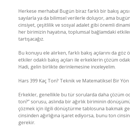
Herkese merhaba! Bugün biraz farklı bir bakış açıs
sayılarla ya da bilimsel verilerle doluyor, ama bugü
cinsiyet, çeşitlilik ve sosyal adalet gibi önemli dina
her birimizin hayatına, toplumsal bağlamdaki etkile
tartışacağız.
Bu konuyu ele alırken, farklı bakış açılarını da gö
etkiler odaklı bakış açıları ile erkeklerin çözüm odak
Hadi, gelin birlikte derinlemesine inceleyelim.
Hars 399 Kaç Ton? Teknik ve Matematiksel Bir Yön
Erkekler, genellikle bu tür sorularda daha çözüm oda
ton?” sorusu, aslında bir ağırlık biriminin dönüşüm
çözmek için ilgili dönüştürme tablosuna bakmak ger
cinsinden ağırlığına işaret ediyorsa, bunu ton cinsi
gerekir.