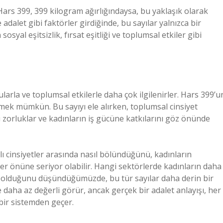
 Hars 399, 399 kilogram ağırlığındaysa, bu yaklaşık olarak
 adalet gibi faktörler girdiğinde, bu sayılar yalnızca bir
syal eşitsizlik, fırsat eşitliği ve toplumsal etkiler gibi
gularla ve toplumsal etkilerle daha çok ilgilenirler. Hars 399’u
mek mümkün. Bu sayıyı ele alırken, toplumsal cinsiyet
ığı zorluklar ve kadınların iş gücüne katkılarını göz önünde
ı cinsiyetler arasında nasıl bölündüğünü, kadınların
ler önüne seriyor olabilir. Hangi sektörlerde kadınların daha
im olduğunu düşündüğümüzde, bu tür sayılar daha derin bir
e daha az değerli görür, ancak gerçek bir adalet anlayışı, her
i bir sistemden geçer.