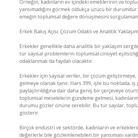
Örneğin, kadınların ev içindeki emeklerinin ve toplum
yansımadığını görmek oldukça üzücü bir durumdur. Ha
emeğin toplumsal değere dönüşmesini sorgulamamı
Erkek Bakış Açısı: Çözüm Odaklı ve Analitik Yaklaşı
Erkekler genellikle daha analitik bir yaklaşım sergil
tür sayısal problemlerin toplumsal cinsiyet eşitsizliğin
odaklanmak da faydalı olacaktır.
Erkekler için sayısal veriler, bir çözüm geliştirme
gelmeye olanak tanır. Hars 399, işte bu noktada, iş
paylaştırıldığına dair daha geniş bir çerçeveye oturtul
toplumsal meselelerin gündeme gelmesi, kadınların 
durumu gözler önüne serebilir. Bu tür sayılar, toplum
gösterir.
Birçok endüstri ve sektörde, kadınların ve erkekleri
değerlerle bile gözlemlenebilen bir yansıması vardı