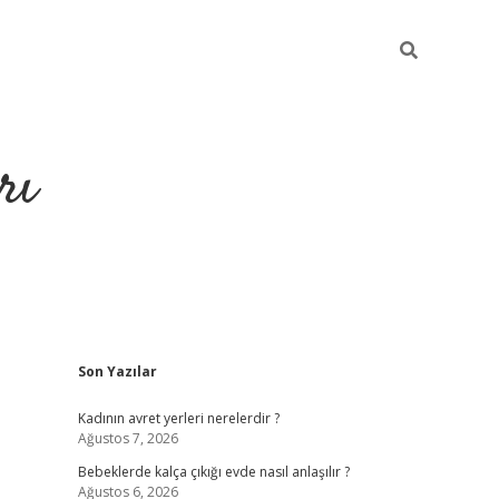
rı
Sidebar
Son Yazılar
hiltonbet 
Kadının avret yerleri nerelerdir ?
Ağustos 7, 2026
Bebeklerde kalça çıkığı evde nasıl anlaşılır ?
Ağustos 6, 2026