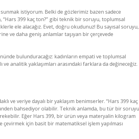
ı sunmak istiyorum. Belki de gözlerimiz bazen sadece
n, “Hars 399 kaç ton?” gibi teknik bir soruyu, toplumsal
miklerle ele alacağız. Evet, doğru okudunuz! Bu sayısal soruyu,
rine ve daha geniş anlamlar taşıyan bir çerçevede
z önünde bulunduracağız: kadınların empati ve toplumsal
lı ve analitik yaklaşımları arasındaki farklara da değineceğiz.
klı ve veriye dayalı bir yaklaşım benimserler. “Hars 399 kaç
ünden bahsediyor olabilir. Teknik anlamda, bu tür bir soruy
ekebilir. Eğer Hars 399, bir ürün veya materyalin kilogram
ne çevirmek için basit bir matematiksel işlem yapılması