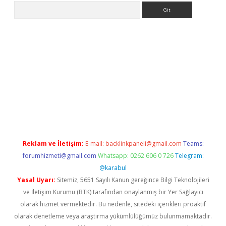
Arama
iltonbet x
Reklam ve İletişim:
E-mail:
backlinkpaneli@gmail.com
Teams:
forumhizmeti@gmail.com
Whatsapp: 0262 606 0 726
Telegram:
@karabul
Yasal Uyarı:
Sitemiz, 5651 Sayılı Kanun gereğince Bilgi Teknolojileri
ve İletişim Kurumu (BTK) tarafından onaylanmış bir Yer Sağlayıcı
olarak hizmet vermektedir. Bu nedenle, sitedeki içerikleri proaktif
olarak denetleme veya araştırma yükümlülüğümüz bulunmamaktadır.