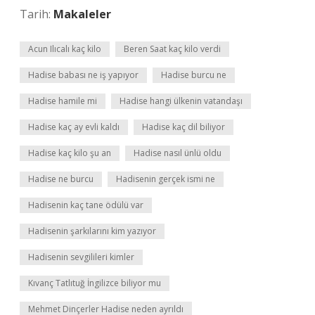
Tarih:
Makaleler
Acun Ilıcalı kaç kilo
Beren Saat kaç kilo verdi
Hadise babası ne iş yapıyor
Hadise burcu ne
Hadise hamile mi
Hadise hangi ülkenin vatandaşı
Hadise kaç ay evli kaldı
Hadise kaç dil biliyor
Hadise kaç kilo şu an
Hadise nasıl ünlü oldu
Hadise ne burcu
Hadisenin gerçek ismi ne
Hadisenin kaç tane ödülü var
Hadisenin şarkılarını kim yazıyor
Hadisenin sevgilileri kimler
Kıvanç Tatlıtuğ İngilizce biliyor mu
Mehmet Dinçerler Hadise neden ayrıldı