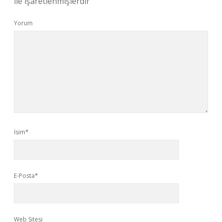
ile işaretlenmişlerdir
Yorum
İsim*
E-Posta*
Web Sitesi