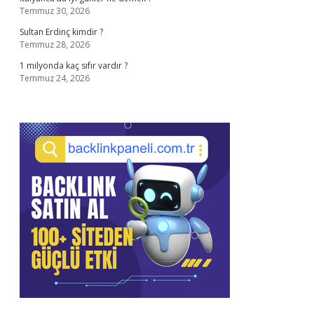
Temmuz 30, 2026
Sultan Erdinç kimdir ?
Temmuz 28, 2026
1 milyonda kaç sıfır vardır ?
Temmuz 24, 2026