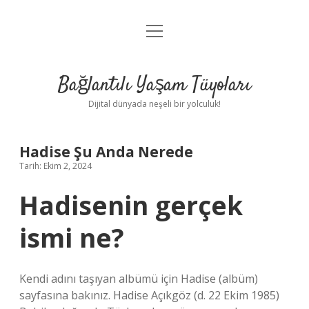
menüyü
Anasayfa
aç
Gizlilik Politikası
Bağlantılı Yaşam Tüyoları
Yasal Uyarı
Dijital dünyada neşeli bir yolculuk!
Hakkımızda
Hadise Şu Anda Nerede
Tarih: Ekim 2, 2024
Hadisenin gerçek
ismi ne?
Kendi adını taşıyan albümü için Hadise (albüm)
sayfasına bakınız. Hadise Açıkgöz (d. 22 Ekim 1985)