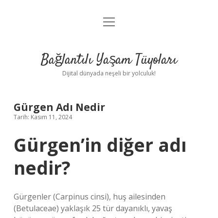
menüyü
Anasayfa
aç
Gizlilik Politikası
Bağlantılı Yaşam Tüyoları
Yasal Uyarı
Dijital dünyada neşeli bir yolculuk!
Hakkımızda
Gürgen Adı Nedir
Tarih: Kasım 11, 2024
Gürgen’in diğer adı
nedir?
Gürgenler (Carpinus cinsi), huş ailesinden
(Betulaceae) yaklaşık 25 tür dayanıklı, yavaş