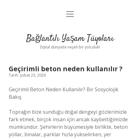
menüyü
Anasayfa
aç
Gizlilik Politikası
Bağlantılı Yaşam Tüyoları
Yasal Uyarı
Dijital dünyada neşeli bir yolculuk!
Hakkımızda
Geçirimli beton neden kullanılır ?
Tarih: Şubat 23, 2026
Geçirimli Beton Neden Kullanılır? Bir Sosyolojik
Bakış
Toprağın bize sunduğu doğal dengeyi gözlerimizle
fark etmek, birçok insan için ancak kaybettiğimizde
mümkündür. Şehirlerin büyümesiyle birlikte, beton
yollar, binalar, parklar hızla yükselirken, yer