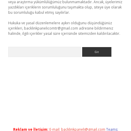
veya araştırma yükümlülüğümüz bulunmamaktadır. Ancak, üyelerimiz
yazdıkları içeriklerin sorumluluğunu taşımakta olup, siteye üye olarak
bu sorumluluğu kabul etmiş sayılırlar.
Hukuka ve yasal düzenlemelere aykırı olduğunu düşündüğünüz
içerikleri,
backlinkpanelicomtr@gmail.com
adresine bildirmeniz
halinde, ilgili içerikler yasal süre içerisinde sitemizden kaldırılacaktır.
Arama
 x
Reklam ve İletişim:
E-mail:
backlinkpaneli@gmail.com
Teams: