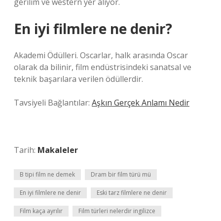
gerilim ve western yer alıyor.
En iyi filmlere ne denir?
Akademi Ödülleri. Oscarlar, halk arasında Oscar
olarak da bilinir, film endüstrisindeki sanatsal ve
teknik başarılara verilen ödüllerdir.
Tavsiyeli Bağlantılar:
Aşkın Gerçek Anlamı Nedir
Tarih:
Makaleler
B tipi film ne demek
Dram bir film türü mü
En iyi filmlere ne denir
Eski tarz filmlere ne denir
Film kaça ayrılır
Film türleri nelerdir ingilizce