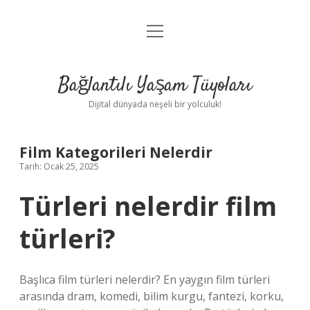
menüyü
Anasayfa
aç
Gizlilik Politikası
Bağlantılı Yaşam Tüyoları
Yasal Uyarı
Dijital dünyada neşeli bir yolculuk!
Hakkımızda
Film Kategorileri Nelerdir
Tarih: Ocak 25, 2025
Türleri nelerdir film
türleri?
Başlıca film türleri nelerdir? En yaygın film türleri
arasında dram, komedi, bilim kurgu, fantezi, korku,