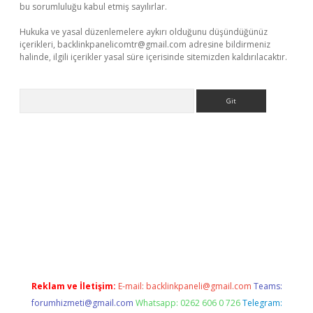
bu sorumluluğu kabul etmiş sayılırlar.
Hukuka ve yasal düzenlemelere aykırı olduğunu düşündüğünüz
içerikleri,
backlinkpanelicomtr@gmail.com
adresine bildirmeniz
halinde, ilgili içerikler yasal süre içerisinde sitemizden kaldırılacaktır.
Arama
 x
Reklam ve İletişim:
E-mail:
backlinkpaneli@gmail.com
Teams:
forumhizmeti@gmail.com
Whatsapp: 0262 606 0 726
Telegram: