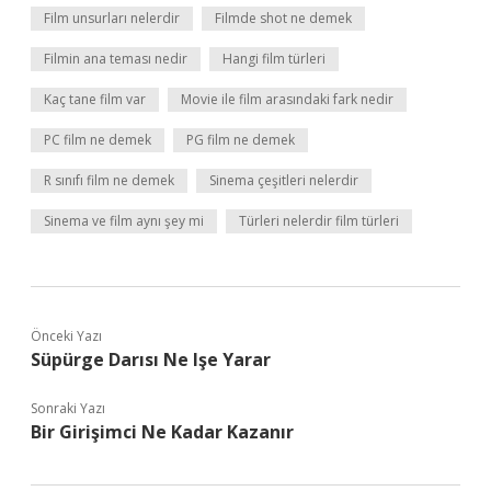
Film unsurları nelerdir
Filmde shot ne demek
Filmin ana teması nedir
Hangi film türleri
Kaç tane film var
Movie ile film arasındaki fark nedir
PC film ne demek
PG film ne demek
R sınıfı film ne demek
Sinema çeşitleri nelerdir
Sinema ve film aynı şey mi
Türleri nelerdir film türleri
Önceki Yazı
Süpürge Darısı Ne Işe Yarar
Sonraki Yazı
Bir Girişimci Ne Kadar Kazanır