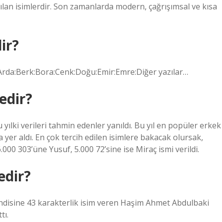
anılan isimlerdir. Son zamanlarda modern, çağrışımsal ve kısa
ir?
en.Arda:Berk:Bora:Cenk:Doğu:Emir:Emre:Diğer yazılar…
edir?
yılki verileri tahmin edenler yanıldı. Bu yıl en popüler erkek
a yer aldı. En çok tercih edilen isimlere bakacak olursak,
000 303’üne Yusuf, 5.000 72’sine ise Miraç ismi verildi.
edir?
kendisine 43 karakterlik isim veren Haşim Ahmet Abdulbaki
tı.