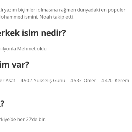
azım biçimleri olmasına rağmen dünyadaki en popüler
n Mohammed ismini, Noah takip etti.
erkek isim nedir?
 milyonla Mehmet oldu.
sim var?
er Asaf – 4.902. Yükseliş Günü – 4.533. Ömer – 4.420. Kerem 
k?
rkiye’de her 27’de bir.