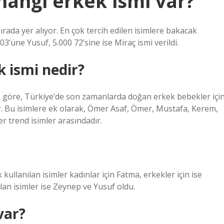
 hangi erkek ismi var?
sırada yer alıyor. En çok tercih edilen isimlere bakacak
03’üne Yusuf, 5.000 72’sine ise Miraç ismi verildi.
k ismi nedir?
ne göre, Türkiye’de son zamanlarda doğan erkek bebekler içi
r. Bu isimlere ek olarak, Ömer Asaf, Ömer, Mustafa, Kerem,
r trend isimler arasındadır.
ullanılan isimler kadınlar için Fatma, erkekler için ise
an isimler ise Zeynep ve Yusuf oldu.
var?