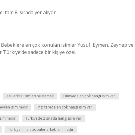
 tam 8. sırada yer alıyor.
. Bebeklere en çok konulan isimler Yusuf, Eymen, Zeynep ve
 Türkiye’de sadece bir kişiye özel.
Asil erkek isimleri ne demek
Dünyada en çok hangi isim var
evilen isim nedir
İngilterede en çok hangi isim var
isim nedir
Türkiyede 2 sırada hangi isim var
Türkiyenin en popüler erkek ismi nedir