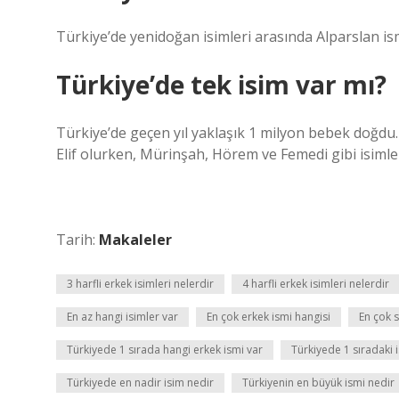
Türkiye’de yenidoğan isimleri arasında Alparslan ismi
Türkiye’de tek isim var mı?
Türkiye’de geçen yıl yaklaşık 1 milyon bebek doğdu
Elif olurken, Mürinşah, Hörem ve Femedi gibi isimler
Tarih:
Makaleler
3 harfli erkek isimleri nelerdir
4 harfli erkek isimleri nelerdir
En az hangi isimler var
En çok erkek ismi hangisi
En çok s
Türkiyede 1 sırada hangi erkek ismi var
Türkiyede 1 sıradaki 
Türkiyede en nadir isim nedir
Türkiyenin en büyük ismi nedir