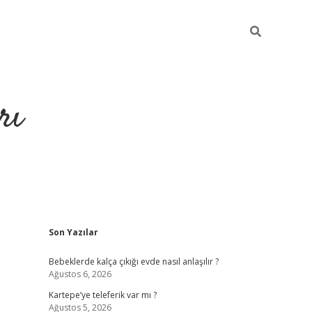
rı
Sidebar
Son Yazılar
hiltonbet x
Bebeklerde kalça çıkığı evde nasıl anlaşılır ?
Ağustos 6, 2026
Kartepe’ye teleferik var mı ?
Ağustos 5, 2026