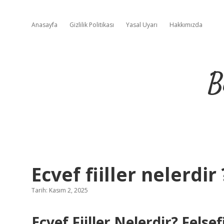
Anasayfa
Gizlilik Politikası
Yasal Uyarı
Hakkımızda
B
Ecvef fiiller nelerdir 
Tarih: Kasım 2, 2025
Ecvef Fiiller Nelerdir? Felse