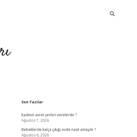
rı
Sidebar
Son Yazılar
hiltonbet x
Kadının avret yerleri nerelerdir ?
Ağustos 7, 2026
Bebeklerde kalça çıkığı evde nasıl anlaşılır ?
Ağustos 6, 2026