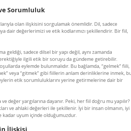
u ve Sorumluluk
uklarıyla olan ilişkisini sorgulamak önemlidir. Dil, sadece
ir değerlerimizi ve etik kodlarımızı şekillendirir. Bir fiil,
ma geldiği, sadece dilsel bir yapı değil, aynı zamanda
ktiğiyle ilgili etik bir soruyu da gündeme getirebilir.
koşullarda eylemde bulunmalıdır. Bu bağlamda, “gelmek” fiili,
ek” veya “gitmek” gibi fiillerin anlam derinliklerine inmek, b
reylerin etik sorumluluklarını yerine getirmelerine dair bir
a ve değer yargılarına dayanır. Peki, her fiil doğru mu yapılır?
ı ve ahlaki değerleri ile şekillenir. İyi bir insan olmanın, iyi
a ne kadar uyum içinde olduğumuzdur.
n İlişkisi