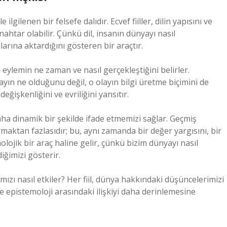
 ilgilenen bir felsefe dalıdır. Ecvef fiiller, dilin yapısını ve
nahtar olabilir. Çünkü dil, insanın dünyayı nasıl
arına aktardığını gösteren bir araçtır.
 eylemin ne zaman ve nasıl gerçekleştiğini belirler.
layın ne olduğunu değil, o olayın bilgi üretme biçimini de
değişkenliğini ve evriliğini yansıtır.
i daha dinamik bir şekilde ifade etmemizi sağlar. Geçmiş
rmaktan fazlasıdır; bu, aynı zamanda bir değer yargısını, bir
molojik bir araç haline gelir, çünkü bizim dünyayı nasıl
iğimizi gösterir.
rımızı nasıl etkiler? Her fiil, dünya hakkındaki düşüncelerimizi
ve epistemoloji arasındaki ilişkiyi daha derinlemesine