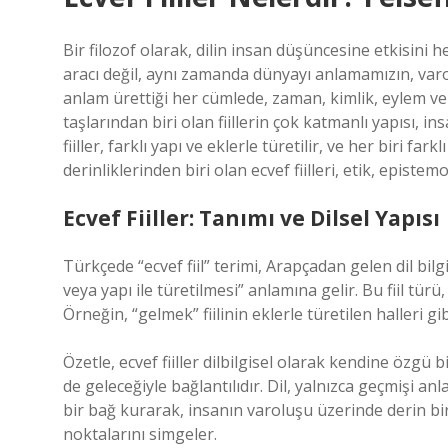
Bir filozof olarak, dilin insan düşüncesine etkisini
aracı değil, aynı zamanda dünyayı anlamamızın, var
anlam ürettiği her cümlede, zaman, kimlik, eylem ve 
taşlarından biri olan fiillerin çok katmanlı yapısı, 
fiiller, farklı yapı ve eklerle türetilir, ve her biri far
derinliklerinden biri olan ecvef fiilleri, etik, episte
Ecvef Fiiller: Tanımı ve Dilsel Yapısı
Türkçede “ecvef fiil” terimi, Arapçadan gelen dil bilgis
veya yapı ile türetilmesi” anlamına gelir. Bu fiil türü, 
Örneğin, “gelmek” fiilinin eklerle türetilen halleri gibi 
Özetle, ecvef fiiller dilbilgisel olarak kendine özgü b
de geleceğiyle bağlantılıdır. Dil, yalnızca geçmişi 
bir bağ kurarak, insanın varoluşu üzerinde derin bir e
noktalarını simgeler.