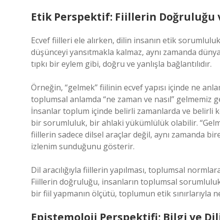
Etik Perspektif: Fiillerin Doğruluğ
Ecvef fiilleri ele alırken, dilin insanın etik sorumlul
düşünceyi yansıtmakla kalmaz, aynı zamanda dünyaya da
tıpkı bir eylem gibi, doğru ve yanlışla bağlantılıdır.
Örneğin, “gelmek” fiilinin ecvef yapısı içinde ne anla
toplumsal anlamda “ne zaman ve nasıl” gelmemiz gere
İnsanlar toplum içinde belirli zamanlarda ve belirli 
bir sorumluluk, bir ahlaki yükümlülük olabilir. “Gelm
fiillerin sadece dilsel araçlar değil, aynı zamanda bi
izlenim sunduğunu gösterir.
Dil aracılığıyla fiillerin yapılması, toplumsal normlar
Fiillerin doğruluğu, insanların toplumsal sorumluluklar
bir fiil yapmanın ölçütü, toplumun etik sınırlarıyl
Epistemoloji Perspektifi: Bilgi ve Dili