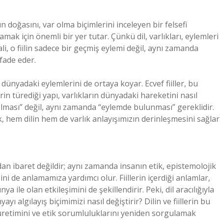
rın doğasını, var olma biçimlerini inceleyen bir felsefi
 anlamak için önemli bir yer tutar. Çünkü dil, varlıkları, eylemleri
hali, o fiilin sadece bir geçmiş eylemi değil, aynı zamanda
fade eder.
ın dünyadaki eylemlerini de ortaya koyar. Ecvef fiiller, bu
lerin türediği yapı, varlıkların dünyadaki hareketini nasıl
lması” değil, aynı zamanda “eylemde bulunması” gereklidir.
mek, hem dilin hem de varlık anlayışımızın derinleşmesini sağlar
apıdan ibaret değildir; aynı zamanda insanın etik, epistemolojik
ini de anlamamıza yardımcı olur. Fiillerin içerdiği anlamlar,
a ile olan etkileşimini de şekillendirir. Peki, dil aracılığıyla
ı algılayış biçimimizi nasıl değiştirir? Dilin ve fiillerin bu
retimini ve etik sorumluluklarını yeniden sorgulamak