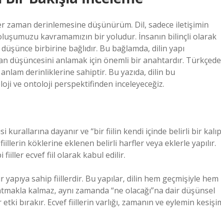
 her zaman derinlemesine düşünürüm. Dil, sadece iletişimin
oluşumuzu kavramamızın bir yoludur. İnsanın bilinçli olarak
düşünce birbirine bağlıdır. Bu bağlamda, dilin yapı
insan düşüncesini anlamak için önemli bir anahtardır. Türkçede
klı anlam derinliklerine sahiptir. Bu yazıda, dilin bu
moloji ve ontoloji perspektifinden inceleyeceğiz.
i kurallarına dayanır ve “bir fiilin kendi içinde belirli bir kalı
fiillerin köklerine eklenen belirli harfler veya eklerle yapılır.
fiiller ecvef fiil olarak kabul edilir.
ir yapıya sahip fiillerdir. Bu yapılar, dilin hem geçmişiyle hem
anlatmakla kalmaz, aynı zamanda “ne olacağı”na dair düşünsel
tki bırakır. Ecvef fiillerin varlığı, zamanın ve eylemin kesişi