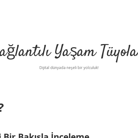
ağlantılı Yaşam Tüyola
Dijital dünyada neşeli bir yolculuk!
?
fi Bir Bakışla İnceleme