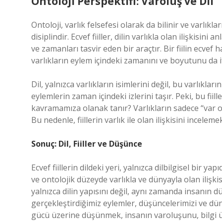
Ontoloji Perspektifi: Varoluş ve Dil
Ontoloji, varlık felsefesi olarak da bilinir ve varlıkla
disiplindir. Ecvef fiiller, dilin varlıkla olan ilişkisini
ve zamanları tasvir eden bir araçtır. Bir fiilin ecvef 
varlıkların eylem içindeki zamanını ve boyutunu da i
Dil, yalnızca varlıkların isimlerini değil, bu varlıklar
eylemlerin zaman içindeki izlerini taşır. Peki, bu fiil
kavramamıza olanak tanır? Varlıkların sadece “var o
Bu nedenle, fiillerin varlık ile olan ilişkisini incele
Sonuç: Dil, Fiiller ve Düşünce
Ecvef fiillerin dildeki yeri, yalnızca dilbilgisel bir y
ve ontolojik düzeyde varlıkla ve dünyayla olan ilişkis
yalnızca dilin yapısını değil, aynı zamanda insanın düny
gerçekleştirdiğimiz eylemler, düşüncelerimizi ve dünyay
gücü üzerine düşünmek, insanın varoluşunu, bilgi ü