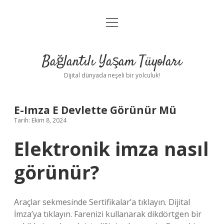
menüyü
Anasayfa
aç
Gizlilik Politikası
Bağlantılı Yaşam Tüyoları
Yasal Uyarı
Dijital dünyada neşeli bir yolculuk!
Hakkımızda
E-Imza E Devlette Görünür Mü
Tarih: Ekim 8, 2024
Elektronik imza nasıl
görünür?
Araçlar sekmesinde Sertifikalar’a tıklayın. Dijital
İmza’ya tıklayın. Farenizi kullanarak dikdörtgen bir