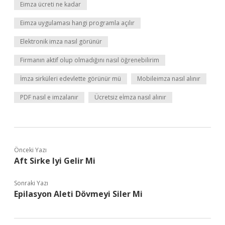
Eimza ücreti ne kadar
Eimza uygulaması hangi programla açılır
Elektronik imza nasıl görünür
Firmanın aktif olup olmadığını nasıl öğrenebilirim
İmza sirküleri edevlette görünür mü
Mobileimza nasıl alınır
PDF nasıl e imzalanır
Ücretsiz eİmza nasıl alınır
Önceki Yazı
Aft Sirke Iyi Gelir Mi
Sonraki Yazı
Epilasyon Aleti Dövmeyi Siler Mi