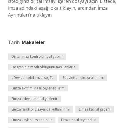
istediğiniz dijital imzayı içeren dosyayı açın. Listede,
imza adındaki aşağı oka tıklayın, ardından İmza
Ayrıntıları’na tıklayın.
Tarih:
Makaleler
Dijital imza kontrolü nasıl yapılır
Dosyanın eimzalı olduğunu nasıl anlarız
eDevlet mobil imza kaç TL
Edevletten eimza alınır mı
Eimza aktif mi nasıl öğrenebilirim
Eimza edevlete nasıl yüklenir
Eimza farklı bilgisayarda kullanılır mı
Eimza kaç yıl geçerli
Eimza kaybolursa ne olur
Eimza nasıl teyit edilir