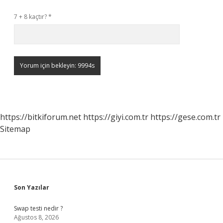
7 + 8 kaçtır?
*
https://bitkiforum.net
https://giyi.com.tr
https://gese.com.tr
Sitemap
Sidebar
Son Yazılar
Swap testi nedir ?
Ağustos 8, 2026