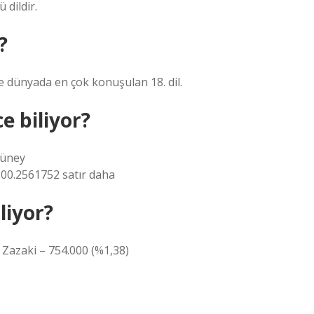
dildir.
?
e dünyada en çok konuşulan 18. dil.
e biliyor?
Güney
00.2561752 satır daha
liyor?
 Zazaki – 754.000 (%1,38)