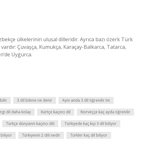
ekçe ülkelerinin ulusal dilleridir. Ayrıca bazı özerk Türk
r vardır: Çuvaşça, Kumukça, Karaçay-Balkarca, Tatarca,
in’de Uygurca.
bilir
3 dil bilene ne denir
Aynı anda 3 dil öğrenilir mi
ngi dil daha kolay
Kürtçe kaçıncı dil
Norveççe kaç ayda öğrenilir
Türkçe dünyanın kaçıncı dili
Türkiyede kaç kişi 3 dil biliyor
biliyor
Türkiyenin 2 dili nedir
Türkler kaç dil biliyor