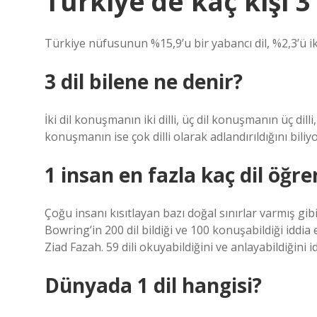
Türkiye’de kaç kişi 3 
Türkiye nüfusunun %15,9’u bir yabancı dil, %2,3’ü iki 
3 dil bilene ne denir?
İki dil konuşmanın iki dilli, üç dil konuşmanın üç dilli
konuşmanın ise çok dilli olarak adlandırıldığını bi
1 insan en fazla kaç dil öğre
Çoğu insanı kısıtlayan bazı doğal sınırlar varmış g
Bowring’in 200 dil bildiği ve 100 konuşabildiği iddia 
Ziad Fazah. 59 dili okuyabildiğini ve anlayabildiğini i
Dünyada 1 dil hangisi?