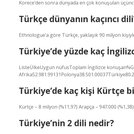
Korece’den sonra dünyada en çok konuşulan üçüncü 
Türkçe dünyanın kaçıncı dili
Ethnologue’a göre Türkçe, yaklaşık 90 milyon kişiyl
Türkiye’de yüzde kaç İngilizc
ListeÜlkeUygun nüfusToplam İngilizce konuşan%
Afrika52.981.99131Polonya38.501.00037Türkiye80.2
Türkiye’de kaç kişi Kürtçe bi
Kürtçe – 8 milyon (%11,97) Arapça – 947.000 (%1,38)
Türkiye’nin 2 dili nedir?