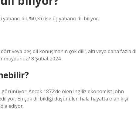
dil biliyor?
yabancı dil, %0,3’ü ise üç yabancı dil biliyor.
, dört veya beş dil konuşmanın çok dilli, altı veya daha fazla di
liyor muydunuz? 8 Şubat 2024
nebilir?
ibi görünüyor. Ancak 1872’de ölen İngiliz ekonomist John
ediliyor. En çok dil bildiği düşünülen hala hayatta olan kişi
ddia ediyor.