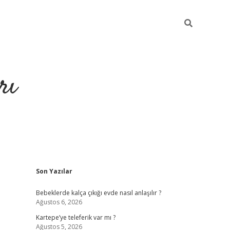
rı
Sidebar
Son Yazılar
hiltonbet x
Bebeklerde kalça çıkığı evde nasıl anlaşılır ?
Ağustos 6, 2026
Kartepe’ye teleferik var mı ?
Ağustos 5, 2026