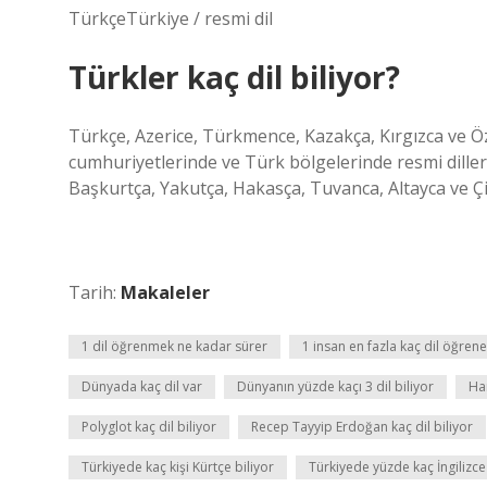
TürkçeTürkiye / resmi dil
Türkler kaç dil biliyor?
Türkçe, Azerice, Türkmence, Kazakça, Kırgızca ve Özb
cumhuriyetlerinde ve Türk bölgelerinde resmi dille
Başkurtça, Yakutça, Hakasça, Tuvanca, Altayca ve Ç
Tarih:
Makaleler
1 dil öğrenmek ne kadar sürer
1 insan en fazla kaç dil öğrene
Dünyada kaç dil var
Dünyanın yüzde kaçı 3 dil biliyor
Ha
Polyglot kaç dil biliyor
Recep Tayyip Erdoğan kaç dil biliyor
Türkiyede kaç kişi Kürtçe biliyor
Türkiyede yüzde kaç İngilizce 