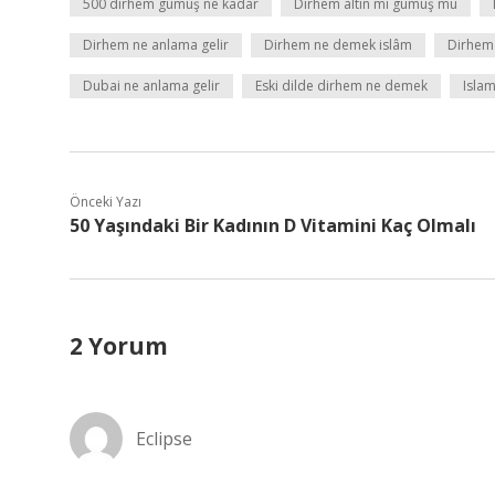
500 dirhem gümüş ne kadar
Dirhem altın mı gümüş mü
Dirhem ne anlama gelir
Dirhem ne demek islâm
Dirhem
Dubai ne anlama gelir
Eski dilde dirhem ne demek
Isla
Önceki Yazı
50 Yaşındaki Bir Kadının D Vitamini Kaç Olmalı
2 Yorum
Eclipse