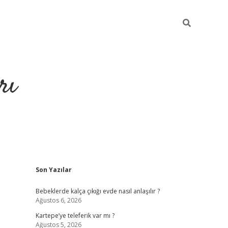
rı
Sidebar
Son Yazılar
hiltonbet x
Bebeklerde kalça çıkığı evde nasıl anlaşılır ?
Ağustos 6, 2026
Kartepe’ye teleferik var mı ?
Ağustos 5, 2026