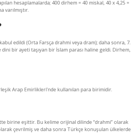
 yapılan hesaplamalarda; 400 dirhem = 40 miskal, 40 x 4,25 =
 varılmıştır.
?
kabul edildi (Orta Farsça drahmi veya dram); daha sonra, 7.
dini bir ayeti taşıyan bir İslam parası haline geldi. Dirhem,
 د.إ; ISO 4217: AED), Birleşik Arap Emirlikleri’nde kullanılan para birimidir.
 birine eşittir. Bu kelime orijinal dilinde “drahmi” olarak
” olarak çevrilmiş ve daha sonra Türkçe konuşulan ülkelerde