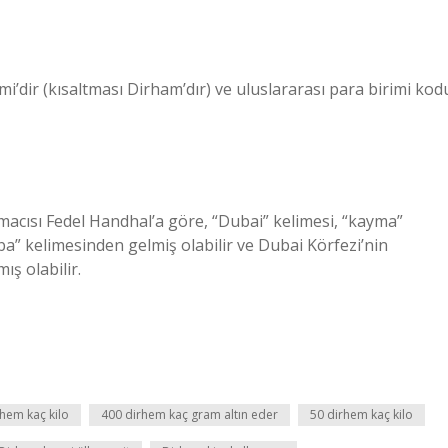
mi’dir (kısaltması Dirham’dır) ve uluslararası para birimi kod
ırmacısı Fedel Handhal’a göre, “Dubai” kelimesi, “kayma”
a” kelimesinden gelmiş olabilir ve Dubai Körfezi’nin
ş olabilir.
hem kaç kilo
400 dirhem kaç gram altın eder
50 dirhem kaç kilo