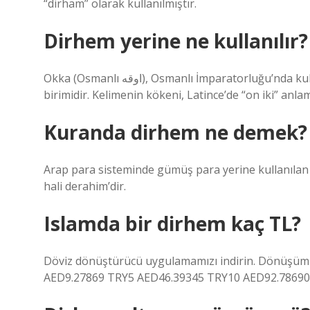
“dirham” olarak kullanılmıştır.
Dirhem yerine ne kullanılır?
Okka (Osmanlı اوقه), Osmanlı İmparatorluğu’nda kullanılan, 1282 gram ve 400 dirheme eşit olan eski bir ağırlık
birimidir. Kelimenin kökeni, Latince’de “on iki” anla
Kuranda dirhem ne demek?
Arap para sisteminde gümüş para yerine kullanılan 
hali derahim’dir.
Islamda bir dirhem kaç TL?
Döviz dönüştürücü uygulamamızı indirin. Dönüşüm or
AED9.27869 TRY5 AED46.39345 TRY10 AED92.78690 