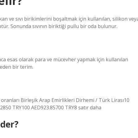
lir?
 ve sıvı birikimlerini boşaltmak için kullanılan, silikon vey
tür. Sonunda sıvının biriktiği pullu bir oda bulunur.
unca esas olarak para ve mücevher yapmak için kullanılan
 eden bir terim.
anları Birleşik Arap Emirlikleri Dirhemi / Türk Lirası10
2850 TRY100 AED923.85700 TRY8 satır daha
eder?