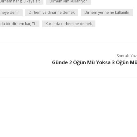
Dirhem hangi ülkeye ait
Dirhem kim kullanıyor
 neye denir
Dirhem ve dinar ne demek
Dirhem yerine ne kullanılır
mda bir dirhem kaç TL
Kuranda dirhem ne demek
Sonraki Yaz
Günde 2 Öğün Mü Yoksa 3 Öğün M