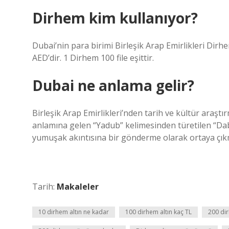
Dirhem kim kullanıyor?
Dubai’nin para birimi Birleşik Arap Emirlikleri Dirhe
AED’dir. 1 Dirhem 100 file eşittir.
Dubai ne anlama gelir?
Birleşik Arap Emirlikleri’nden tarih ve kültür araşt
anlamına gelen “Yadub” kelimesinden türetilen “Dab
yumuşak akıntısına bir gönderme olarak ortaya çıkmı
Tarih:
Makaleler
10 dirhem altın ne kadar
100 dirhem altın kaç TL
200 dir