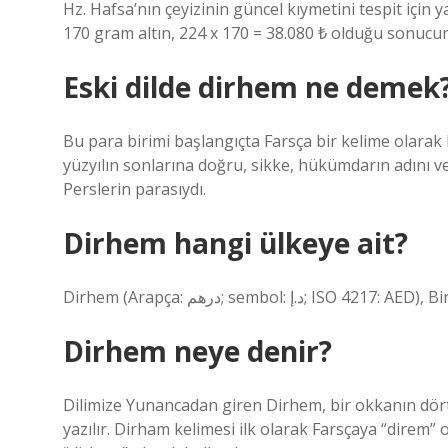
Hz. Hafsa’nın çeyizinin güncel kıymetini tespit için
170 gram altın, 224 x 170 = 38.080 ₺ olduğu sonucuna
Eski dilde dirhem ne demek
Bu para birimi başlangıçta Farsça bir kelime olarak 
yüzyılın sonlarına doğru, sikke, hükümdarın adını ve 
Perslerin parasıydı.
Dirhem hangi ülkeye ait?
Dirhem (Arapça: درهم; sembol:
Dirhem neye denir?
Dilimize Yunancadan giren Dirhem, bir okkanın dörtte
yazılır. Dirham kelimesi ilk olarak Farsçaya “direm