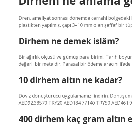
Dirhem ne anlama ge
Dren, ameliyat sonrası dönemde cerrahi bölgedeki kan
plastikten yapılmış, çapı 3–10 mm olan şeffaf bir tüp
Dirhem ne demek islâm?
Bir ağırlık ölçüsü ve gümüş para birimi. Tarih boy
değerli bir metaldir. Parasal bir ödeme aracını ifade
10 dirhem altın ne kadar?
Döviz dönüştürücü uygulamamızı indirin. Dönüşüm or
AED92.38570 TRY20 AED184.77140 TRY50 AED461.9
400 dirhem kaç gram altın 