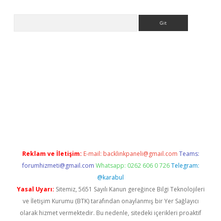
Arama
x
Reklam ve İletişim:
E-mail:
backlinkpaneli@gmail.com
Teams:
forumhizmeti@gmail.com
Whatsapp: 0262 606 0 726
Telegram:
@karabul
Yasal Uyarı:
Sitemiz, 5651 Sayılı Kanun gereğince Bilgi Teknolojileri
ve İletişim Kurumu (BTK) tarafından onaylanmış bir Yer Sağlayıcı
olarak hizmet vermektedir. Bu nedenle, sitedeki içerikleri proaktif