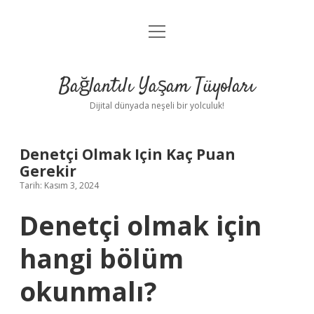
menüyü
Anasayfa
aç
Gizlilik Politikası
Bağlantılı Yaşam Tüyoları
Yasal Uyarı
Dijital dünyada neşeli bir yolculuk!
Hakkımızda
Denetçi Olmak Için Kaç Puan
Gerekir
Tarih: Kasım 3, 2024
Denetçi olmak için
hangi bölüm
okunmalı?