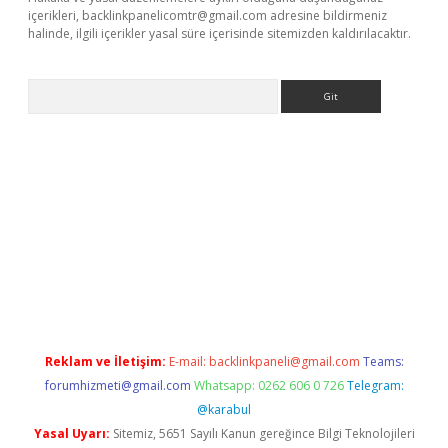
içerikleri,
backlinkpanelicomtr@gmail.com
adresine bildirmeniz
halinde, ilgili içerikler yasal süre içerisinde sitemizden kaldırılacaktır.
Arama
hiltonbet x
Reklam ve İletişim:
E-mail:
backlinkpaneli@gmail.com
Teams:
forumhizmeti@gmail.com
Whatsapp: 0262 606 0 726
Telegram:
@karabul
Yasal Uyarı:
Sitemiz, 5651 Sayılı Kanun gereğince Bilgi Teknolojileri