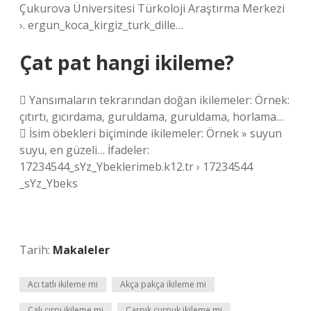
Çukurova Üniversitesi Türkoloji Araştırma Merkezi
›. ergun_koca_kirgiz_turk_dille…
Çat pat hangi ikileme?
 Yansımaların tekrarından doğan ikilemeler: Örnek:
çıtırtı, gıcırdama, guruldama, guruldama, horlama…
 İsim öbekleri biçiminde ikilemeler: Örnek » suyun
suyu, en güzeli… İfadeler:
17234544_sYz_Ybeklerimeb.k12.tr › 17234544
_sYz_Ybeks
Tarih:
Makaleler
Acı tatlı ikileme mi
Akça pakça ikileme mi
Çalı çırpı ikileme mi
Çarpık çurpuk ikileme mi