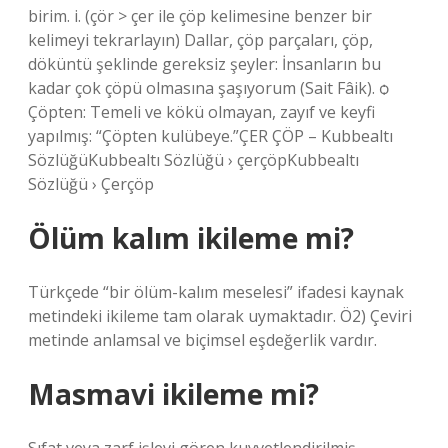
birim. i. (çör > çer ile çöp kelimesine benzer bir
kelimeyi tekrarlayın) Dallar, çöp parçaları, çöp,
döküntü şeklinde gereksiz şeyler: İnsanların bu
kadar çok çöpü olmasına şaşıyorum (Sait Fâik). ѻ
Çöpten: Temeli ve kökü olmayan, zayıf ve keyfi
yapılmış: “Çöpten kulübeye.”ÇER ÇÖP – Kubbealtı
SözlüğüKubbealtı Sözlüğü › çerçöpKubbealtı
Sözlüğü › Çerçöp
Ölüm kalım ikileme mi?
Türkçede “bir ölüm-kalım meselesi” ifadesi kaynak
metindeki ikileme tam olarak uymaktadır. Ö2) Çeviri
metinde anlamsal ve biçimsel eşdeğerlik vardır.
Masmavi ikileme mi?