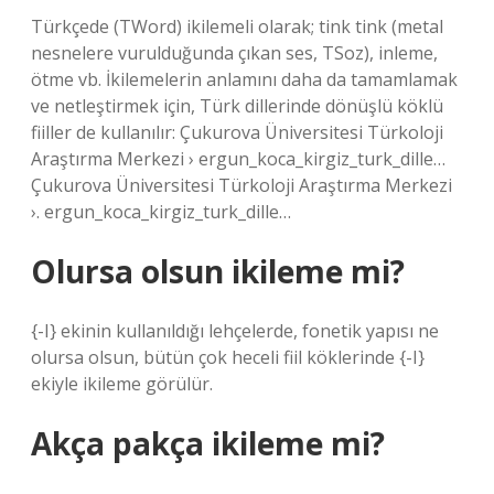
Türkçede (TWord) ikilemeli olarak; tink tink (metal
nesnelere vurulduğunda çıkan ses, TSoz), inleme,
ötme vb. İkilemelerin anlamını daha da tamamlamak
ve netleştirmek için, Türk dillerinde dönüşlü köklü
fiiller de kullanılır: Çukurova Üniversitesi Türkoloji
Araştırma Merkezi › ergun_koca_kirgiz_turk_dille…
Çukurova Üniversitesi Türkoloji Araştırma Merkezi
›. ergun_koca_kirgiz_turk_dille…
Olursa olsun ikileme mi?
{-I} ekinin kullanıldığı lehçelerde, fonetik yapısı ne
olursa olsun, bütün çok heceli fiil köklerinde {-I}
ekiyle ikileme görülür.
Akça pakça ikileme mi?