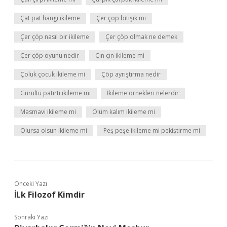
Çat pat hangi ikileme
Çer çöp bitişik mi
Çer çöp nasıl bir ikileme
Çer çöp olmak ne demek
Çer çöp oyunu nedir
Çın çın ikileme mi
Çoluk çocuk ikileme mi
Çöp ayrıştırma nedir
Gürültü patırtı ikileme mi
İkileme örnekleri nelerdir
Masmavi ikileme mi
Ölüm kalım ikileme mi
Olursa olsun ikileme mi
Peş peşe ikileme mi pekiştirme mi
Önceki Yazı
İLk Filozof Kimdir
Sonraki Yazı