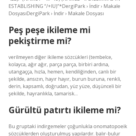
ESTABLISHING “/+lU)”*DergiPark › İndir › Makale
DosyasıDergiPark › İndir › Makale Dosyası
Peş peşe ikileme mi
pekiştirme mi?
verilmeyen diğer ikileme sözcükleri (tembelce,
kolayca, ağır ağır, parça parça, birbiri ardına,
utangaçça, hızla, hemen, kendiliğinden, canlı bir
şekilde, ansızın, hayır hayır, burun buruna, renkli,
derin, kapsamlı, doğrudan, yüz yüze, düşünceli bir
şekilde, hayranlıkla, tamarisk…
Gürültü patırtı ikileme mi?
Bu gruptaki indirgemeler çoğunlukla onomatopoeik
sözcüklerden oluşturulmuş yapılardır. balır-bulur