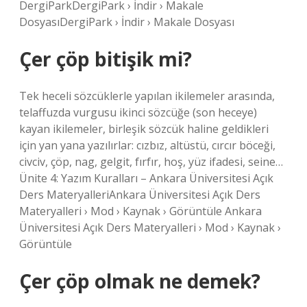
DergiParkDergiPark › İndir › Makale
DosyasıDergiPark › İndir › Makale Dosyası
Çer çöp bitişik mi?
Tek heceli sözcüklerle yapılan ikilemeler arasında,
telaffuzda vurgusu ikinci sözcüğe (son heceye)
kayan ikilemeler, birleşik sözcük haline geldikleri
için yan yana yazılırlar: cızbız, altüstü, cırcır böceği,
civciv, çöp, nag, gelgit, fırfır, hoş, yüz ifadesi, seine…
Ünite 4: Yazım Kuralları – Ankara Üniversitesi Açık
Ders MateryalleriAnkara Üniversitesi Açık Ders
Materyalleri › Mod › Kaynak › Görüntüle Ankara
Üniversitesi Açık Ders Materyalleri › Mod › Kaynak ›
Görüntüle
Çer çöp olmak ne demek?