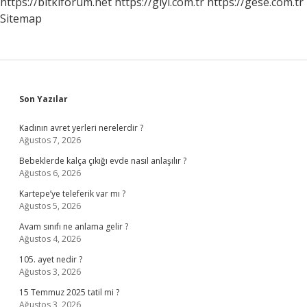
https://bitkiforum.net
https://giyi.com.tr
https://gese.com.tr
Sitemap
Sidebar
Son Yazılar
Kadının avret yerleri nerelerdir ?
Ağustos 7, 2026
Bebeklerde kalça çıkığı evde nasıl anlaşılır ?
Ağustos 6, 2026
Kartepe’ye teleferik var mı ?
Ağustos 5, 2026
Avam sınıfı ne anlama gelir ?
Ağustos 4, 2026
105. ayet nedir ?
Ağustos 3, 2026
15 Temmuz 2025 tatil mi ?
Ağustos 3, 2026