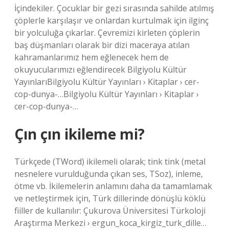
İçindekiler. Çocuklar bir gezi sırasında sahilde atılmış
çöplerle karşılaşır ve onlardan kurtulmak için ilginç
bir yolculuğa çıkarlar. Çevremizi kirleten çöplerin
baş düşmanları olarak bir dizi maceraya atılan
kahramanlarımız hem eğlenecek hem de
okuyucularımızı eğlendirecek Bilgiyolu Kültür
YayınlarıBilgiyolu Kültür Yayınları › Kitaplar › cer-
cop-dunya-…Bilgiyolu Kültür Yayınları › Kitaplar ›
cer-cop-dunya-…
Çın çın ikileme mi?
Türkçede (TWord) ikilemeli olarak; tink tink (metal
nesnelere vurulduğunda çıkan ses, TSoz), inleme,
ötme vb. İkilemelerin anlamını daha da tamamlamak
ve netleştirmek için, Türk dillerinde dönüşlü köklü
fiiller de kullanılır: Çukurova Üniversitesi Türkoloji
Araştırma Merkezi › ergun_koca_kirgiz_turk_dille…