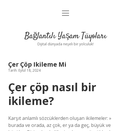
menüyü
Anasayfa
aç
Gizlilik Politikası
Bağlantılı Yaşam Tüyoları
Yasal Uyarı
Dijital dünyada neşeli bir yolculuk!
Hakkımızda
Çer Çöp Ikileme Mi
Tarih: Eylül 18, 2024
Çer çöp nasıl bir
ikileme?
Karşıt anlamlı sözcüklerden oluşan ikilemeler: »
burada ve orada, az çok, er ya da geç, büyük ve