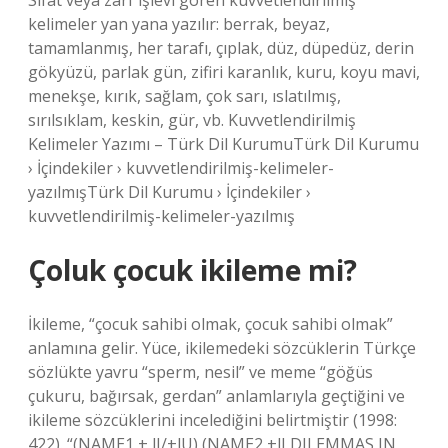
Sıfat veya zarf işlevi gören kuvvetlendirilmiş
kelimeler yan yana yazılır: berrak, beyaz,
tamamlanmış, her tarafı, çıplak, düz, düpedüz, derin
gökyüzü, parlak gün, zifiri karanlık, kuru, koyu mavi,
menekşe, kırık, sağlam, çok sarı, ıslatılmış,
sırılsıklam, keskin, gür, vb. Kuvvetlendirilmiş
Kelimeler Yazımı – Türk Dil KurumuTürk Dil Kurumu
› İçindekiler › kuvvetlendirilmiş-kelimeler-
yazılmışTürk Dil Kurumu › İçindekiler ›
kuvvetlendirilmiş-kelimeler-yazılmış
Çoluk çocuk ikileme mi?
İkileme, “çocuk sahibi olmak, çocuk sahibi olmak”
anlamına gelir. Yüce, ikilemedeki sözcüklerin Türkçe
sözlükte yavru “sperm, nesil” ve meme “göğüs
çukuru, bağırsak, gerdan” anlamlarıyla geçtiğini ve
ikileme sözcüklerini incelediğini belirtmiştir (1998:
422). “(NAME1 + lI/+lU) (NAME2 +lI DILEMMAS IN