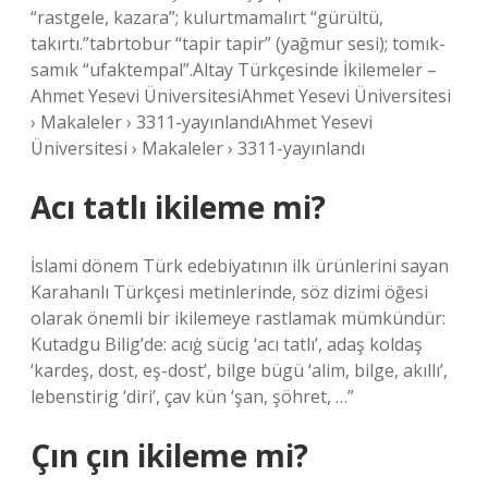
“rastgele, kazara”; kulurtmamalırt “gürültü,
takırtı.”tabrtobur “tapir tapir” (yağmur sesi); tomık-
samık “ufaktempal”.Altay Türkçesinde İkilemeler –
Ahmet Yesevi ÜniversitesiAhmet Yesevi Üniversitesi
› Makaleler › 3311-yayınlandıAhmet Yesevi
Üniversitesi › Makaleler › 3311-yayınlandı
Acı tatlı ikileme mi?
İslami dönem Türk edebiyatının ilk ürünlerini sayan
Karahanlı Türkçesi metinlerinde, söz dizimi öğesi
olarak önemli bir ikilemeye rastlamak mümkündür:
Kutadgu Bilig’de: acıġ sücig ‘acı tatlı’, adaş koldaş
‘kardeş, dost, eş-dost’, bilge bügü ‘alim, bilge, akıllı’,
lebenstirig ‘diri’, çav kün ‘şan, şöhret, …”
Çın çın ikileme mi?