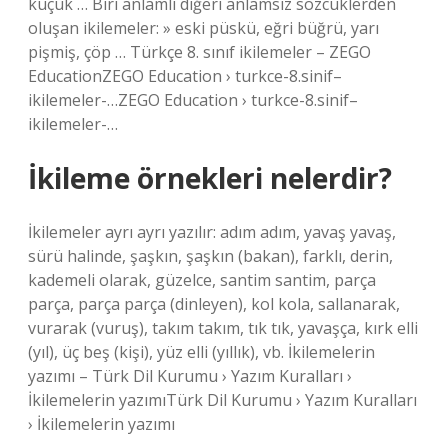
küçük … Biri anlamlı diğeri anlamsız sözcüklerden
oluşan ikilemeler: » eski püskü, eğri büğrü, yarı
pişmiş, çöp … Türkçe 8. sınıf ikilemeler – ZEGO
EducationZEGO Education › turkce-8.sinif–
ikilemeler-…ZEGO Education › turkce-8.sinif–
ikilemeler-…
İkileme örnekleri nelerdir?
İkilemeler ayrı ayrı yazılır: adım adım, yavaş yavaş,
sürü halinde, şaşkın, şaşkın (bakan), farklı, derin,
kademeli olarak, güzelce, santim santim, parça
parça, parça parça (dinleyen), kol kola, sallanarak,
vurarak (vuruş), takım takım, tık tık, yavaşça, kırk elli
(yıl), üç beş (kişi), yüz elli (yıllık), vb. İkilemelerin
yazımı – Türk Dil Kurumu › Yazım Kuralları ›
İkilemelerin yazımıTürk Dil Kurumu › Yazım Kuralları
› İkilemelerin yazımı