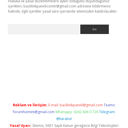
Hukuka ve yasal düzenlemelere aykırı olduğunu düşündüğünüz
içerikleri,
backlinkpanelicomtr@gmail.com
adresine bildirmeniz
halinde, ilgili içerikler yasal süre içerisinde sitemizden kaldırılacaktır.
Arama
t x
Reklam ve İletişim:
E-mail:
backlinkpaneli@gmail.com
Teams:
forumhizmeti@gmail.com
Whatsapp: 0262 606 0 726
Telegram:
@karabul
Yasal Uyarı:
Sitemiz, 5651 Sayılı Kanun gereğince Bilgi Teknolojileri