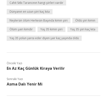
Cahit Sıtkı Tarancının hangi şiirleri vardır
Dünyanın en uzun şiiri kaç kıta
Neylersin ölüm Herkesin Başında kimin şiiri
Öldü şiiri kimin
Ölüm şairi kimdir
Yaş 35 kimin şiiri
Yaş 35 şiiri kaç kıta
Yaş 35 yolun yarısı eder diyen şair kaç yaşında öldü
Önceki Yazı
En Az Kaç Günlük Kiraya Verilir
Sonraki Yazı
Asma Dalı Yenir Mi