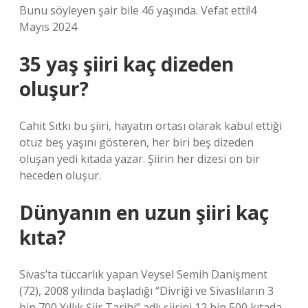
Bunu söyleyen şair bile 46 yaşında. Vefat etti!4
Mayıs 2024
35 yaş şiiri kaç dizeden
oluşur?
Cahit Sıtkı bu şiiri, hayatın ortası olarak kabul ettiği
otuz beş yaşını gösteren, her biri beş dizeden
oluşan yedi kıtada yazar. Şiirin her dizesi on bir
heceden oluşur.
Dünyanın en uzun şiiri kaç
kıta?
Sivas’ta tüccarlık yapan Veysel Semih Danişment
(72), 2008 yılında başladığı “Divriği ve Sivaslıların 3
bin 700 Yıllık Şiir Tarihi” adlı şiirini 12 bin 500 kıtada