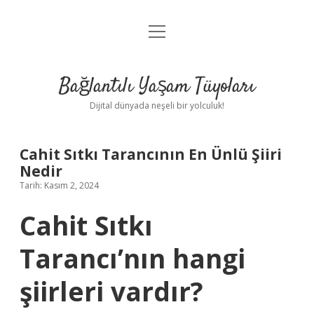
menüyü
Anasayfa
aç
Gizlilik Politikası
Bağlantılı Yaşam Tüyoları
Yasal Uyarı
Dijital dünyada neşeli bir yolculuk!
Hakkımızda
Cahit Sıtkı Tarancının En Ünlü Şiiri
Nedir
Tarih: Kasım 2, 2024
Cahit Sıtkı
Tarancı’nın hangi
şiirleri vardır?