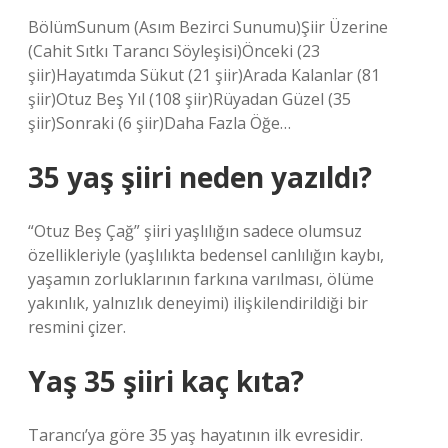
BölümSunum (Asım Bezirci Sunumu)Şiir Üzerine
(Cahit Sıtkı Tarancı Söyleşisi)Önceki (23
şiir)Hayatımda Sükut (21 şiir)Arada Kalanlar (81
şiir)Otuz Beş Yıl (108 şiir)Rüyadan Güzel (35
şiir)Sonraki (6 şiir)Daha Fazla Öğe…
35 yaş şiiri neden yazıldı?
“Otuz Beş Çağ” şiiri yaşlılığın sadece olumsuz
özellikleriyle (yaşlılıkta bedensel canlılığın kaybı,
yaşamın zorluklarının farkına varılması, ölüme
yakınlık, yalnızlık deneyimi) ilişkilendirildiği bir
resmini çizer.
Yaş 35 şiiri kaç kıta?
Tarancı’ya göre 35 yaş hayatının ilk evresidir.