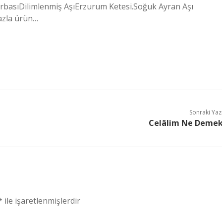
basıDilimlenmiş AşıErzurum Ketesi.Soğuk Ayran Aşı
azla ürün…
Sonraki Yaz
Celâlim Ne Deme
*
ile işaretlenmişlerdir