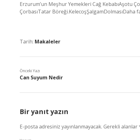
Erzurum’un Meşhur Yemekleri Cağ KebabıAşotu Çor
ÇorbasıTatar Böreği.KelecoşŞalgamDolmasıDaha f
Tarih:
Makaleler
Önceki Yazı
Can Suyum Nedir
Bir yanıt yazın
E-posta adresiniz yayınlanmayacak.
Gerekli alanlar