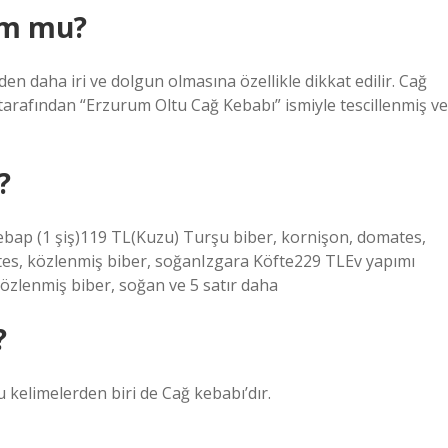
um mu?
den daha iri ve dolgun olmasına özellikle dikkat edilir. Cağ
arafından “Erzurum Oltu Cağ Kebabı” ismiyle tescillenmiş ve
?
ebap (1 şiş)119 TL(Kuzu) Turşu biber, kornişon, domates,
es, közlenmiş biber, soğanIzgara Köfte229 TLEv yapımı
özlenmiş biber, soğan ve 5 satır daha
?
u kelimelerden biri de Cağ kebabı’dır.