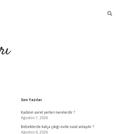
rı
Sidebar
Son Yazılar
hiltonbet x
Kadının avret yerleri nerelerdir ?
Ağustos 7, 2026
Bebeklerde kalça çıkığı evde nasıl anlaşılır ?
Ağustos 6, 2026