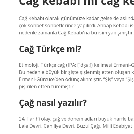
Cağ kebabı mı cağ k
Cağ Kebabı olarak günümüze kadar gelse de aslınd
çok sohbet sohbetlerinde yapılırdı. Ahbap Kebabı ise 
nedenle zamanla Cağ Kebabı’na bu isim yapışmıştır.
Cağ Türkçe mi?
Etimoloji. Türkçe cağ (IPA: [ˈdʒaː]) kelimesi Ermeni-
Bu nedenle büyük bir şişte şişlenmiş etten oluşan ke
Ermeni-Gürcüce’den ödünç alınmıştır. “Şiş” veya “Şi
pişirilen etten türemiştir.
Çağ nasıl yazılır?
24. Tarihî olay, çağ ve dönem adları büyük harfle başl
Lale Devri, Cahiliye Devri, Buzul Çağı, Milli Edebi