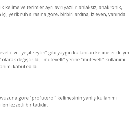
şik kelime ve terimler ayrı ayrı yazılır: ahlaksız, anakronik,
 içi, yerli; ruh sırasına göre, birbiri ardına, izleyen, yanında
elli” ve “yeşil zeytin” gibi yaygın kullanılan kelimeler de yer
larak değiştirildi, “mütevelli” yerine “mütevelli” kullanımı
lanımı kabul edildi.
avuzuna göre “profüterol” kelimesinin yanlış kullanımı
en lezzetli bir tatlıdır.