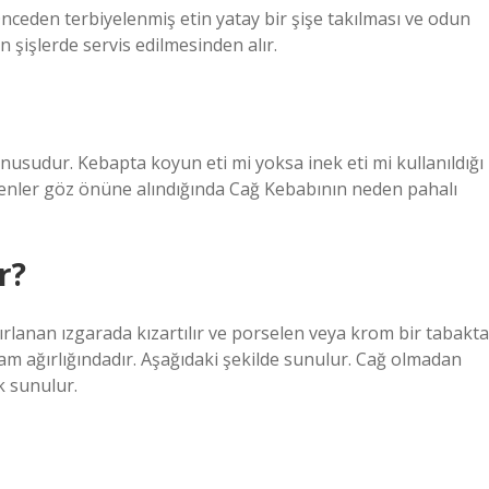
nceden terbiyelenmiş etin yatay bir şişe takılması ve odun
en şişlerde servis edilmesinden alır.
onusudur. Kebapta koyun eti mi yoksa inek eti mi kullanıldığı
denler göz önüne alındığında Cağ Kebabının neden pahalı
r?
zırlanan ızgarada kızartılır ve porselen veya krom bir tabakta
ram ağırlığındadır. Aşağıdaki şekilde sunulur. Cağ olmadan
k sunulur.