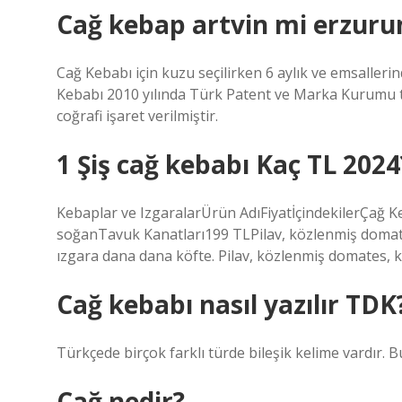
Cağ kebap artvin mi erzur
Cağ Kebabı için kuzu seçilirken 6 aylık ve emsallerin
Kebabı 2010 yılında Türk Patent ve Marka Kurumu t
coğrafi işaret verilmiştir.
1 Şiş cağ kebabı Kaç TL 2024
Kebaplar ve IzgaralarÜrün AdıFiyatİçindekilerÇağ K
soğanTavuk Kanatları199 TLPilav, közlenmiş domat
ızgara dana dana köfte. Pilav, közlenmiş domates, k
Cağ kebabı nasıl yazılır TDK
Türkçede birçok farklı türde bileşik kelime vardır. B
Çağ nedir?