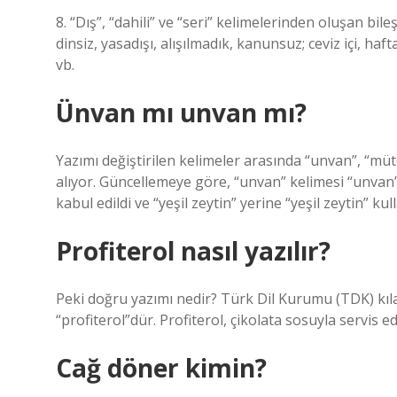
8. “Dış”, “dahili” ve “seri” kelimelerinden oluşan bile
dinsiz, yasadışı, alışılmadık, kanunsuz; ceviz içi, hafta
vb.
Ünvan mı unvan mı?
Yazımı değiştirilen kelimeler arasında “unvan”, “mütev
alıyor. Güncellemeye göre, “unvan” kelimesi “unvan” o
kabul edildi ve “yeşil zeytin” yerine “yeşil zeytin” kul
Profiterol nasıl yazılır?
Peki doğru yazımı nedir? Türk Dil Kurumu (TDK) kıl
“profiterol”dür. Profiterol, çikolata sosuyla servis edil
Cağ döner kimin?