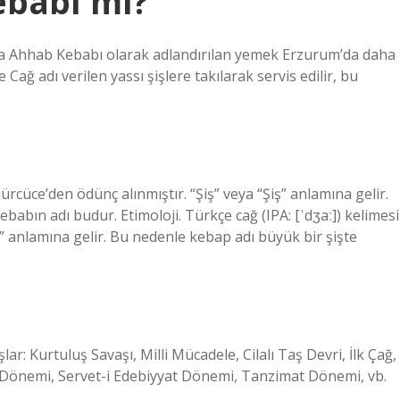
ebabı mı?
a Ahhab Kebabı olarak adlandırılan yemek Erzurum’da daha
Cağ adı verilen yassı şişlere takılarak servis edilir, bu
Gürcüce’den ödünç alınmıştır. “Şiş” veya “Şiş” anlamına gelir.
babın adı budur. Etimoloji. Türkçe cağ (IPA: [ˈdʒaː]) kelimesi
ş” anlamına gelir. Bu nedenle kebap adı büyük bir şişte
ar: Kurtuluş Savaşı, Milli Mücadele, Cilalı Taş Devri, İlk Çağ,
yat Dönemi, Servet-i Edebiyyat Dönemi, Tanzimat Dönemi, vb.