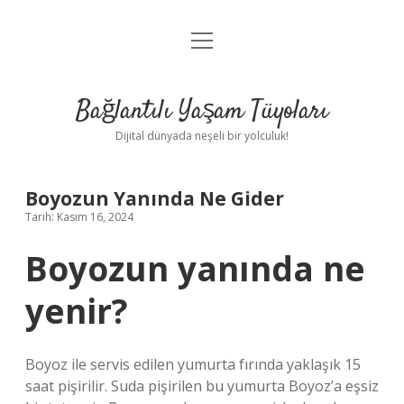
menüyü
Anasayfa
aç
Gizlilik Politikası
Bağlantılı Yaşam Tüyoları
Yasal Uyarı
Dijital dünyada neşeli bir yolculuk!
Hakkımızda
Boyozun Yanında Ne Gider
Tarih: Kasım 16, 2024
Boyozun yanında ne
yenir?
Boyoz ile servis edilen yumurta fırında yaklaşık 15
saat pişirilir. Suda pişirilen bu yumurta Boyoz’a eşsiz