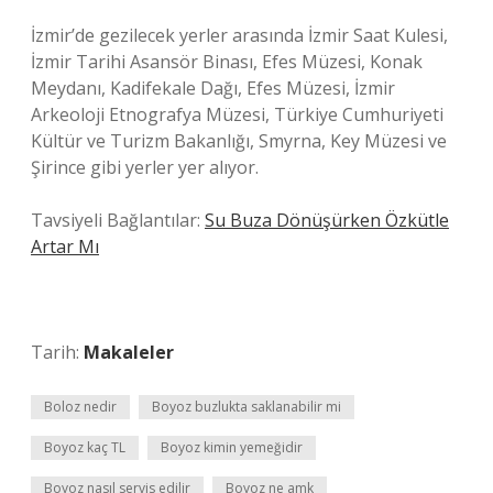
İzmir’de gezilecek yerler arasında İzmir Saat Kulesi,
İzmir Tarihi Asansör Binası, Efes Müzesi, Konak
Meydanı, Kadifekale Dağı, Efes Müzesi, İzmir
Arkeoloji Etnografya Müzesi, Türkiye Cumhuriyeti
Kültür ve Turizm Bakanlığı, Smyrna, Key Müzesi ve
Şirince gibi yerler yer alıyor.
Tavsiyeli Bağlantılar:
Su Buza Dönüşürken Özkütle
Artar Mı
Tarih:
Makaleler
Boloz nedir
Boyoz buzlukta saklanabilir mi
Boyoz kaç TL
Boyoz kimin yemeğidir
Boyoz nasıl servis edilir
Boyoz ne amk