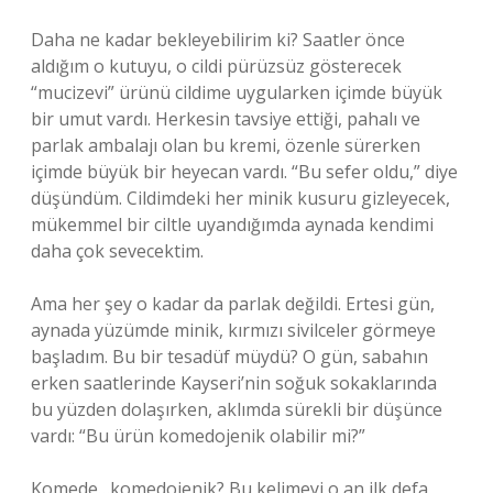
Daha ne kadar bekleyebilirim ki? Saatler önce
aldığım o kutuyu, o cildi pürüzsüz gösterecek
“mucizevi” ürünü cildime uygularken içimde büyük
bir umut vardı. Herkesin tavsiye ettiği, pahalı ve
parlak ambalajı olan bu kremi, özenle sürerken
içimde büyük bir heyecan vardı. “Bu sefer oldu,” diye
düşündüm. Cildimdeki her minik kusuru gizleyecek,
mükemmel bir ciltle uyandığımda aynada kendimi
daha çok sevecektim.
Ama her şey o kadar da parlak değildi. Ertesi gün,
aynada yüzümde minik, kırmızı sivilceler görmeye
başladım. Bu bir tesadüf müydü? O gün, sabahın
erken saatlerinde Kayseri’nin soğuk sokaklarında
bu yüzden dolaşırken, aklımda sürekli bir düşünce
vardı: “Bu ürün komedojenik olabilir mi?”
Komede…komedojenik? Bu kelimeyi o an ilk defa