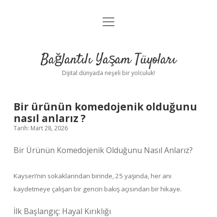
menüyü
Anasayfa
aç
Gizlilik Politikası
Bağlantılı Yaşam Tüyoları
Yasal Uyarı
Dijital dünyada neşeli bir yolculuk!
Hakkımızda
Bir ürünün komedojenik olduğunu
nasıl anlarız ?
Tarih: Mart 28, 2026
Bir Ürünün Komedojenik Olduğunu Nasıl Anlarız?
Kayseri’nin sokaklarından birinde, 25 yaşında, her anı
kaydetmeye çalışan bir gencin bakış açısından bir hikaye.
İlk Başlangıç: Hayal Kırıklığı