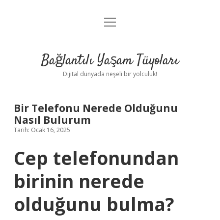
menüyü
Anasayfa
aç
Gizlilik Politikası
Bağlantılı Yaşam Tüyoları
Yasal Uyarı
Dijital dünyada neşeli bir yolculuk!
Hakkımızda
Bir Telefonu Nerede Olduğunu
Nasıl Bulurum
Tarih: Ocak 16, 2025
Cep telefonundan
birinin nerede
olduğunu bulma?