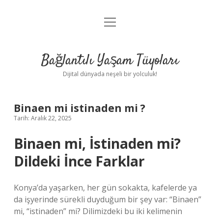
menüyü
Anasayfa
aç
Gizlilik Politikası
Bağlantılı Yaşam Tüyoları
Yasal Uyarı
Dijital dünyada neşeli bir yolculuk!
Hakkımızda
Binaen mi istinaden mi ?
Tarih: Aralık 22, 2025
Binaen mi, İstinaden mi?
Dildeki İnce Farklar
Konya’da yaşarken, her gün sokakta, kafelerde ya
da işyerinde sürekli duyduğum bir şey var: “Binaen”
mi, “istinaden” mi? Dilimizdeki bu iki kelimenin