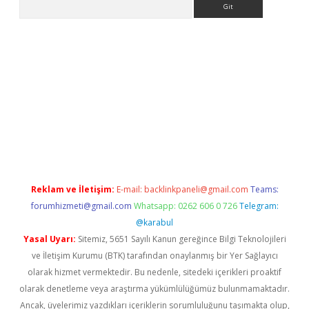
nbet x
Reklam ve İletişim:
E-mail:
backlinkpaneli@gmail.com
Teams:
forumhizmeti@gmail.com
Whatsapp: 0262 606 0 726
Telegram:
@karabul
Yasal Uyarı:
Sitemiz, 5651 Sayılı Kanun gereğince Bilgi Teknolojileri
ve İletişim Kurumu (BTK) tarafından onaylanmış bir Yer Sağlayıcı
olarak hizmet vermektedir. Bu nedenle, sitedeki içerikleri proaktif
olarak denetleme veya araştırma yükümlülüğümüz bulunmamaktadır.
Ancak, üyelerimiz yazdıkları içeriklerin sorumluluğunu taşımakta olup,