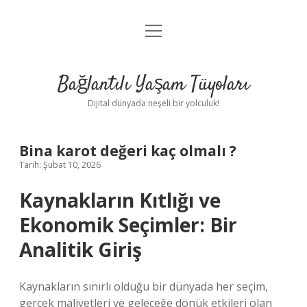
menüyü
Anasayfa
aç
Gizlilik Politikası
Bağlantılı Yaşam Tüyoları
Yasal Uyarı
Dijital dünyada neşeli bir yolculuk!
Hakkımızda
Bina karot değeri kaç olmalı ?
Tarih: Şubat 10, 2026
Kaynakların Kıtlığı ve
Ekonomik Seçimler: Bir
Analitik Giriş
Kaynakların sınırlı olduğu bir dünyada her seçim,
gerçek maliyetleri ve geleceğe dönük etkileri olan