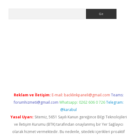
Arama
hiltonbet x
Reklam ve İletişim:
E-mail:
backlinkpaneli@gmail.com
Teams:
forumhizmeti@gmail.com
Whatsapp: 0262 606 0 726
Telegram:
@karabul
Yasal Uyarı:
Sitemiz, 5651 Sayılı Kanun gereğince Bilgi Teknolojileri
ve İletişim Kurumu (BTK) tarafından onaylanmış bir Yer Sağlayıcı
olarak hizmet vermektedir. Bu nedenle, sitedeki içerikleri proaktif